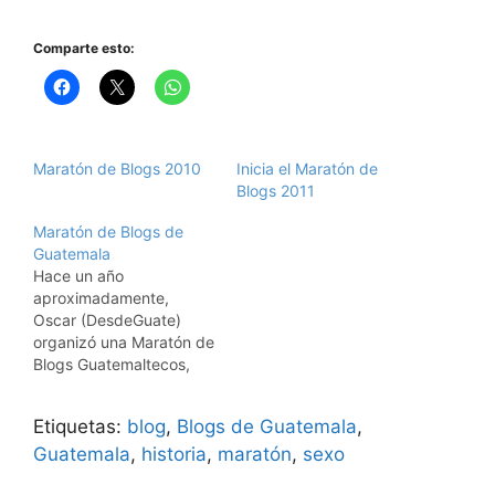
Comparte esto:
Maratón de Blogs 2010
Inicia el Maratón de
Blogs 2011
Maratón de Blogs de
Guatemala
Hace un año
aproximadamente,
Oscar (DesdeGuate)
organizó una Maratón de
Blogs Guatemaltecos,
cuyo objetivo fue el dar
a conocer a otros Blogs
Etiquetas:
blog
,
Blogs de Guatemala
,
de Guatemala, impulsar
su desarrollo y creación
Guatemala
,
historia
,
maratón
,
sexo
de nuevos blogs. En esa