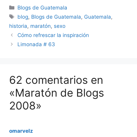
oportunidad, uno de mis
Categorías
textos "Ping Pong
Blogs de Guatemala
Matrix" fue parte de ese
Etiquetas
blog
,
Blogs de Guatemala
,
Guatemala
,
maratón, cuando mi
blog…
historia
,
maratón
,
sexo
Cómo refrescar la inspiración
Limonada # 63
62 comentarios en
«Maratón de Blogs
2008»
omarvelz