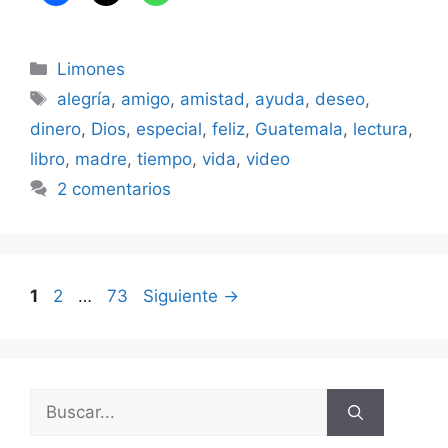
Categorías
Limones
Etiquetas
alegría
,
amigo
,
amistad
,
ayuda
,
deseo
,
dinero
,
Dios
,
especial
,
feliz
,
Guatemala
,
lectura
,
libro
,
madre
,
tiempo
,
vida
,
video
2 comentarios
Página
Página
Página
1
2
…
73
Siguiente
→
Buscar: