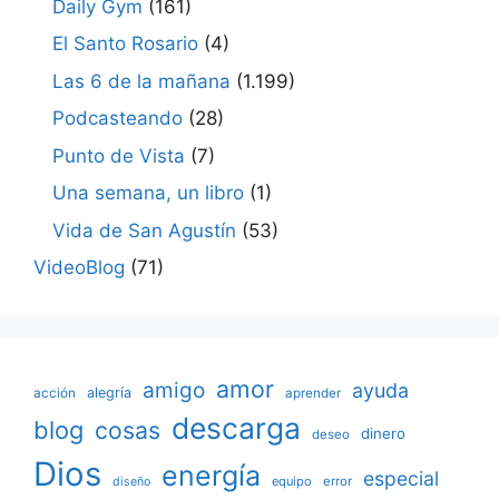
Daily Gym
(161)
El Santo Rosario
(4)
Las 6 de la mañana
(1.199)
Podcasteando
(28)
Punto de Vista
(7)
Una semana, un libro
(1)
Vida de San Agustín
(53)
VideoBlog
(71)
amor
amigo
ayuda
acción
alegría
aprender
descarga
blog
cosas
dinero
deseo
Dios
energía
especial
equipo
error
diseño