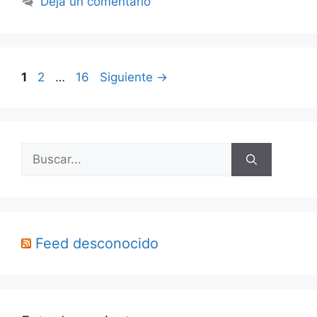
Deja un comentario
Página
Página
Página
1
2
…
16
Siguiente
→
Buscar:
Feed desconocido