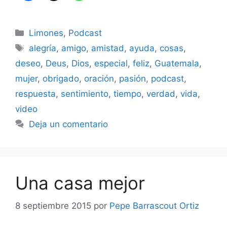
Categorías
Limones
,
Podcast
Etiquetas
alegría
,
amigo
,
amistad
,
ayuda
,
cosas
,
deseo
,
Deus
,
Dios
,
especial
,
feliz
,
Guatemala
,
mujer
,
obrigado
,
oración
,
pasión
,
podcast
,
respuesta
,
sentimiento
,
tiempo
,
verdad
,
vida
,
video
Deja un comentario
Una casa mejor
8 septiembre 2015
por
Pepe Barrascout Ortiz