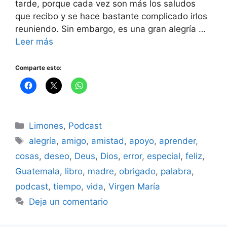
tarde, porque cada vez son más los saludos
que recibo y se hace bastante complicado irlos
reuniendo. Sin embargo, es una gran alegría …
Leer más
Comparte esto:
Categorías
Limones
,
Podcast
Etiquetas
alegría
,
amigo
,
amistad
,
apoyo
,
aprender
,
cosas
,
deseo
,
Deus
,
Dios
,
error
,
especial
,
feliz
,
Guatemala
,
libro
,
madre
,
obrigado
,
palabra
,
podcast
,
tiempo
,
vida
,
Virgen María
Deja un comentario