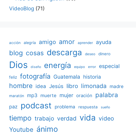
VideoBlog
(71)
amor
amigo
ayuda
acción
alegría
aprender
descarga
blog
cosas
dinero
deseo
Dios
energía
especial
equipo
error
diseño
fotografía
Guatemala
historia
feliz
hombre
limonada
libro
Jesús
idea
madre
palabra
mujer
mp3
muerte
oración
maratón
podcast
paz
problema
respuesta
sueño
vida
tiempo
verdad
video
trabajo
ánimo
Youtube