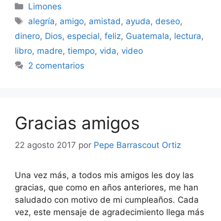
Categorías
Limones
Etiquetas
alegría
,
amigo
,
amistad
,
ayuda
,
deseo
,
dinero
,
Dios
,
especial
,
feliz
,
Guatemala
,
lectura
,
libro
,
madre
,
tiempo
,
vida
,
video
2 comentarios
Gracias amigos
22 agosto 2017
por
Pepe Barrascout Ortiz
Una vez más, a todos mis amigos les doy las
gracias, que como en años anteriores, me han
saludado con motivo de mi cumpleaños. Cada
vez, este mensaje de agradecimiento llega más