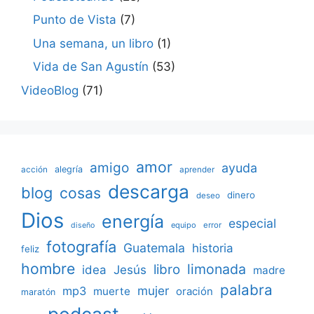
Punto de Vista
(7)
Una semana, un libro
(1)
Vida de San Agustín
(53)
VideoBlog
(71)
amor
amigo
ayuda
acción
alegría
aprender
descarga
blog
cosas
dinero
deseo
Dios
energía
especial
equipo
error
diseño
fotografía
Guatemala
historia
feliz
hombre
limonada
libro
Jesús
idea
madre
palabra
mujer
mp3
muerte
oración
maratón
podcast