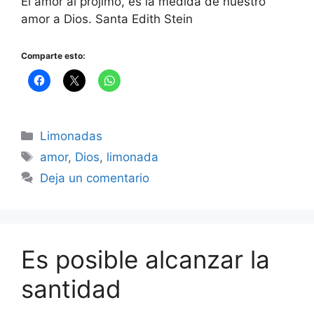
El amor al prójimo, es la medida de nuestro
amor a Dios. Santa Edith Stein
Comparte esto:
Categorías
Limonadas
Etiquetas
amor
,
Dios
,
limonada
Deja un comentario
Es posible alcanzar la
santidad