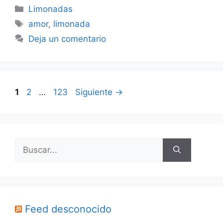
Categorías
Limonadas
Etiquetas
amor
,
limonada
Deja un comentario
Página
Página
Página
1
2
…
123
Siguiente
→
Buscar:
Feed desconocido