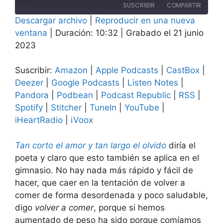
episodio
SUSCRIBIR
COMPARTIR
10
10
Descargar archivo
segundos
|
Reproducir en una nueva
segundos
COMPAR
ventana
|
Duración: 10:32
|
Grabado el 21 junio
Amazon
Apple Podcasts
TIR
2023
CastBox
Deezer
ENLACE
Google Podcasts
Listen Notes
Suscribir:
Amazon
|
Apple Podcasts
|
CastBox
|
INCRUST
AR
Pandora
Podbean
Deezer
|
Google Podcasts
|
Listen Notes
|
Pandora
|
Podbean
|
Podcast Republic
|
RSS
|
Podcast Republic
RSS
Spotify
|
Stitcher
|
TuneIn
|
YouTube
|
Spotify
Stitcher
iHeartRadio
|
iVoox
TuneIn
YouTube
iHeartRadio
iVoox
Tan corto el amor y tan largo el olvido
diría el
FEED RSS
poeta y claro que esto también se aplica en el
gimnasio. No hay nada más rápido y fácil de
hacer, que caer en la tentación de volver a
comer de forma desordenada y poco saludable,
digo
volver a comer
, porque si hemos
aumentado de peso ha sido porque comíamos