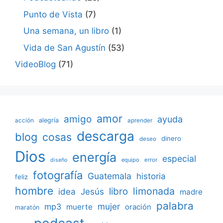
Punto de Vista
(7)
Una semana, un libro
(1)
Vida de San Agustín
(53)
VideoBlog
(71)
amor
amigo
ayuda
acción
alegría
aprender
descarga
blog
cosas
dinero
deseo
Dios
energía
especial
equipo
error
diseño
fotografía
Guatemala
historia
feliz
hombre
limonada
libro
Jesús
idea
madre
palabra
mujer
mp3
muerte
oración
maratón