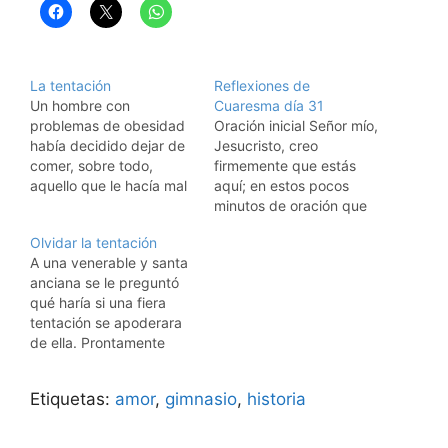
La tentación
Reflexiones de
Un hombre con
Cuaresma día 31
problemas de obesidad
Oración inicial Señor mío,
había decidido dejar de
Jesucristo, creo
comer, sobre todo,
firmemente que estás
aquello que le hacía mal
aquí; en estos pocos
y nutría su obesidad. Un
minutos de oración que
día, al pasear por cierta
empiezo ahora quiero
Olvidar la tentación
avenida en la cual se
pedirte y agradecerte.
A una venerable y santa
hallaba una tienda de
Pedirte la gracia de
anciana se le preguntó
pasteles y bocadillos
darme más cuenta de
qué haría si una fiera
dijo: "No pasaré cerca
que Tú vives, me
tentación se apoderara
de esa tienda" y...
escuchas y me amas;
de ella. Prontamente
después de…
tanto, que has querido
respondió: "Levantaría
morir libremente por mí
las manos al Señor y le
en la cruz y…
Etiquetas:
amor
,
gimnasio
,
historia
diría: 'Señor, tu posesión
está en peligro. ¡Cuídala!
¡Es urgente!' Y olvidaría