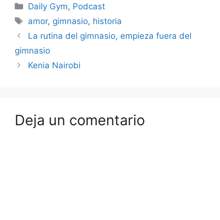
Categorías
Daily Gym
,
Podcast
la tentación hasta que
llegara otra."
Etiquetas
amor
,
gimnasio
,
historia
La rutina del gimnasio, empieza fuera del
gimnasio
Kenia Nairobi
Deja un comentario