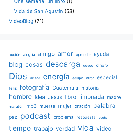
Una semana, un libro
(1)
Vida de San Agustín
(53)
VideoBlog
(71)
amor
amigo
ayuda
acción
alegría
aprender
descarga
blog
cosas
dinero
deseo
Dios
energía
especial
equipo
error
diseño
fotografía
Guatemala
historia
feliz
hombre
limonada
libro
Jesús
idea
madre
palabra
mujer
mp3
muerte
oración
maratón
podcast
paz
problema
respuesta
sueño
vida
tiempo
verdad
video
trabajo