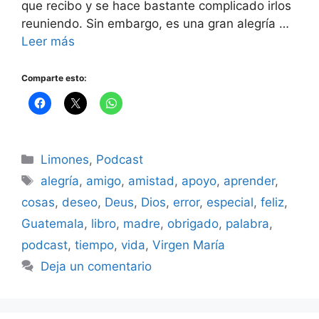
que recibo y se hace bastante complicado irlos
reuniendo. Sin embargo, es una gran alegría …
Leer más
Comparte esto:
Categorías
Limones
,
Podcast
Etiquetas
alegría
,
amigo
,
amistad
,
apoyo
,
aprender
,
cosas
,
deseo
,
Deus
,
Dios
,
error
,
especial
,
feliz
,
Guatemala
,
libro
,
madre
,
obrigado
,
palabra
,
podcast
,
tiempo
,
vida
,
Virgen María
Deja un comentario