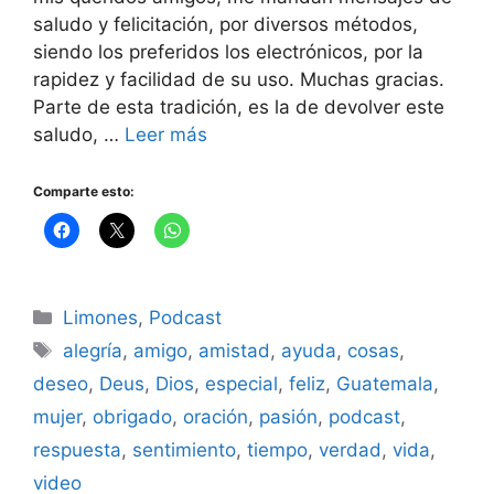
saludo y felicitación, por diversos métodos,
siendo los preferidos los electrónicos, por la
rapidez y facilidad de su uso. Muchas gracias.
Parte de esta tradición, es la de devolver este
saludo, …
Leer más
Comparte esto:
Categorías
Limones
,
Podcast
Etiquetas
alegría
,
amigo
,
amistad
,
ayuda
,
cosas
,
deseo
,
Deus
,
Dios
,
especial
,
feliz
,
Guatemala
,
mujer
,
obrigado
,
oración
,
pasión
,
podcast
,
respuesta
,
sentimiento
,
tiempo
,
verdad
,
vida
,
video