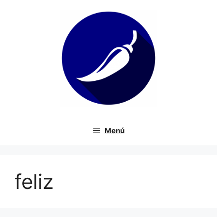
Saltar
al
contenido
Menú
feliz