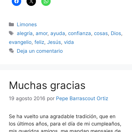
Categorías
Limones
Etiquetas
alegría
,
amor
,
ayuda
,
confianza
,
cosas
,
Dios
,
evangelio
,
feliz
,
Jesús
,
vida
Deja un comentario
Muchas gracias
19 agosto 2016
por
Pepe Barrascout Ortiz
Se ha vuelto una agradable tradición, que en
los últimos años, para el día de mi cumpleaños,
mis queridos amigos, me mandan mensajes de