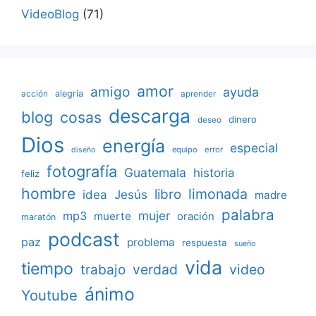
VideoBlog
(71)
amor
amigo
ayuda
acción
alegría
aprender
descarga
blog
cosas
dinero
deseo
Dios
energía
especial
equipo
error
diseño
fotografía
Guatemala
historia
feliz
hombre
limonada
libro
Jesús
idea
madre
palabra
mujer
mp3
muerte
oración
maratón
podcast
paz
problema
respuesta
sueño
vida
tiempo
verdad
video
trabajo
ánimo
Youtube