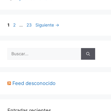
Página
Página
Página
1
2
…
23
Siguiente
→
Buscar:
Feed desconocido
Entradas recientes