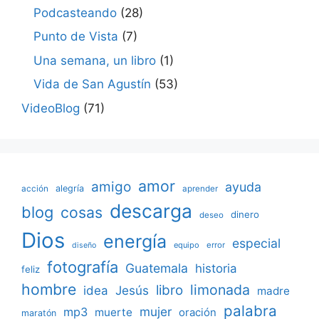
Podcasteando
(28)
Punto de Vista
(7)
Una semana, un libro
(1)
Vida de San Agustín
(53)
VideoBlog
(71)
amor
amigo
ayuda
acción
alegría
aprender
descarga
blog
cosas
dinero
deseo
Dios
energía
especial
equipo
error
diseño
fotografía
Guatemala
historia
feliz
hombre
limonada
libro
Jesús
idea
madre
palabra
mujer
mp3
muerte
oración
maratón