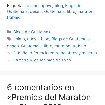
a conocer a otros Blogs
Etiquetas:
ánimo
,
apoyo
,
blog
,
Blogs de
de Guatemala, impulsar
su desarrollo y creación
Guatemala
,
deseo
,
Guatemala
,
libro
,
maratón
,
de nuevos blogs. En esa
trabajo
oportunidad, uno de mis
textos "Ping Pong
Matrix" fue parte de ese
Categorías
Blogs de Guatemala
maratón, cuando mi
Etiquetas
ánimo
,
apoyo
,
blog
,
Blogs de Guatemala
,
blog…
deseo
,
Guatemala
,
libro
,
maratón
,
trabajo
El baño: diferencia entre hombres y mujeres
La zorra y los racimos de uvas
6 comentarios en
«Premios del Maratón