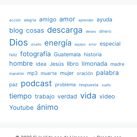
amor
amigo
ayuda
acción
alegría
aprender
descarga
blog
cosas
dinero
deseo
Dios
energía
especial
equipo
error
diseño
fotografía
Guatemala
historia
feliz
hombre
limonada
libro
Jesús
idea
madre
palabra
mujer
mp3
muerte
oración
maratón
podcast
paz
problema
respuesta
sueño
vida
tiempo
verdad
video
trabajo
ánimo
Youtube