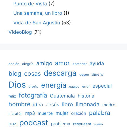
Punto de Vista
(7)
Una semana, un libro
(1)
Vida de San Agustín
(53)
VideoBlog
(71)
amor
amigo
ayuda
acción
alegría
aprender
descarga
blog
cosas
dinero
deseo
Dios
energía
especial
equipo
error
diseño
fotografía
Guatemala
historia
feliz
hombre
limonada
libro
Jesús
idea
madre
palabra
mujer
mp3
muerte
oración
maratón
podcast
paz
problema
respuesta
sueño