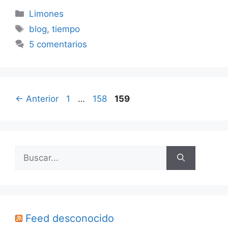
Categorías
Limones
Etiquetas
blog
,
tiempo
5 comentarios
Página
Página
Página
←
Anterior
1
…
158
159
Buscar:
Feed desconocido