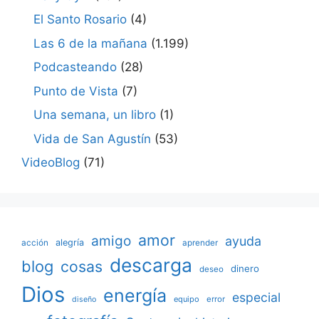
El Santo Rosario
(4)
Las 6 de la mañana
(1.199)
Podcasteando
(28)
Punto de Vista
(7)
Una semana, un libro
(1)
Vida de San Agustín
(53)
VideoBlog
(71)
amor
amigo
ayuda
acción
alegría
aprender
descarga
blog
cosas
dinero
deseo
Dios
energía
especial
equipo
error
diseño