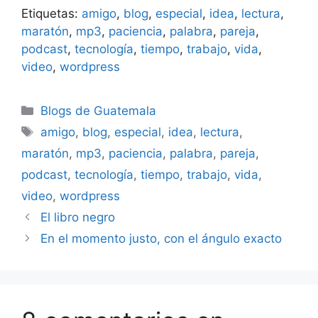
Etiquetas:
amigo
,
blog
,
especial
,
idea
,
lectura
,
maratón
,
mp3
,
paciencia
,
palabra
,
pareja
,
podcast
,
tecnología
,
tiempo
,
trabajo
,
vida
,
video
,
wordpress
Categorías
Blogs de Guatemala
Etiquetas
amigo
,
blog
,
especial
,
idea
,
lectura
,
maratón
,
mp3
,
paciencia
,
palabra
,
pareja
,
podcast
,
tecnología
,
tiempo
,
trabajo
,
vida
,
video
,
wordpress
El libro negro
En el momento justo, con el ángulo exacto