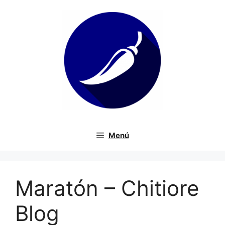
Saltar
al
contenido
Menú
Maratón – Chitiore
Blog