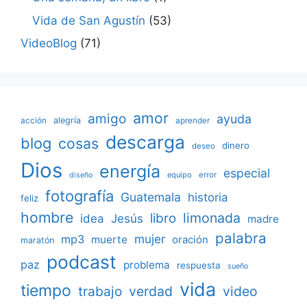
Vida de San Agustín
(53)
VideoBlog
(71)
amor
amigo
ayuda
acción
alegría
aprender
descarga
blog
cosas
dinero
deseo
Dios
energía
especial
equipo
error
diseño
fotografía
Guatemala
historia
feliz
hombre
limonada
libro
Jesús
idea
madre
palabra
mujer
mp3
muerte
oración
maratón
podcast
paz
problema
respuesta
sueño
vida
tiempo
verdad
video
trabajo