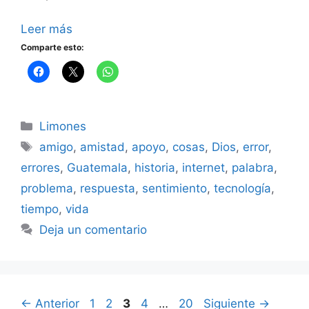
Leer más
Comparte esto:
Categorías
Limones
Etiquetas
amigo
,
amistad
,
apoyo
,
cosas
,
Dios
,
error
,
errores
,
Guatemala
,
historia
,
internet
,
palabra
,
problema
,
respuesta
,
sentimiento
,
tecnología
,
tiempo
,
vida
Deja un comentario
Página
Página
Página
Página
Página
←
Anterior
1
2
3
4
…
20
Siguiente
→