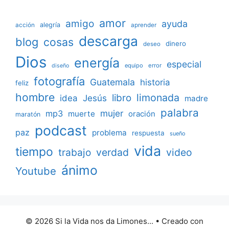
amor
amigo
ayuda
acción
alegría
aprender
descarga
blog
cosas
dinero
deseo
Dios
energía
especial
equipo
error
diseño
fotografía
Guatemala
historia
feliz
hombre
limonada
libro
Jesús
idea
madre
palabra
mujer
mp3
muerte
oración
maratón
podcast
paz
problema
respuesta
sueño
vida
tiempo
verdad
video
trabajo
ánimo
Youtube
© 2026 Si la Vida nos da Limones...
• Creado con