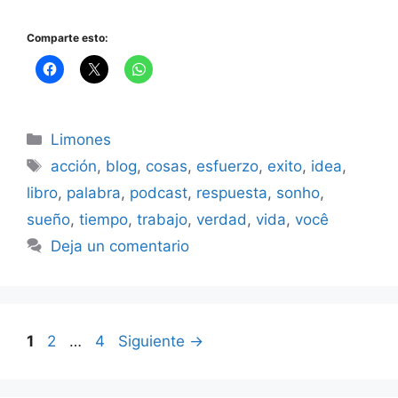
Comparte esto:
Categorías
Limones
Etiquetas
acción
,
blog
,
cosas
,
esfuerzo
,
exito
,
idea
,
libro
,
palabra
,
podcast
,
respuesta
,
sonho
,
sueño
,
tiempo
,
trabajo
,
verdad
,
vida
,
você
Deja un comentario
Página
Página
Página
1
2
…
4
Siguiente
→