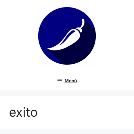
Saltar
al
contenido
Menú
exito