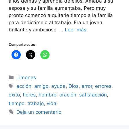
a los demás y aprendía de ellos. Amaba a su
esposa y su familia aumentaba. Pero muy
pronto comenzó a quitarle tiempo a la familia
para dedicárselo al trabajo. Era un joven
brillante y ambicioso, …
Leer más
Comparte esto:
Categorías
Limones
Etiquetas
acción
,
amigo
,
ayuda
,
Dios
,
error
,
errores
,
exito
,
flores
,
hombre
,
oración
,
satisfacción
,
tiempo
,
trabajo
,
vida
Deja un comentario