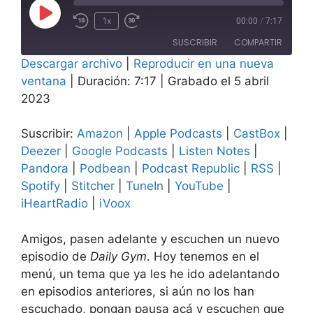
Reproducir
1x
00:00
/
7:17
Rebobinar
Adelanta
episodio
SUSCRIBIR
COMPARTIR
10
10
Descargar archivo
segundos
|
Reproducir en una nueva
segundos
COMPAR
ventana
|
Duración: 7:17
|
Grabado el 5 abril
Amazon
Apple Podcasts
TIR
2023
CastBox
Deezer
ENLACE
Google Podcasts
Listen Notes
Suscribir:
Amazon
|
Apple Podcasts
|
CastBox
|
INCRUST
AR
Pandora
Podbean
Deezer
|
Google Podcasts
|
Listen Notes
|
Pandora
|
Podbean
|
Podcast Republic
|
RSS
|
Podcast Republic
RSS
Spotify
|
Stitcher
|
TuneIn
|
YouTube
|
Spotify
Stitcher
iHeartRadio
|
iVoox
TuneIn
YouTube
iHeartRadio
iVoox
Amigos, pasen adelante y escuchen un nuevo
FEED RSS
episodio de
Daily Gym
. Hoy tenemos en el
menú, un tema que ya les he ido adelantando
en episodios anteriores, si aún no los han
escuchado, pongan pausa acá y escuchen que