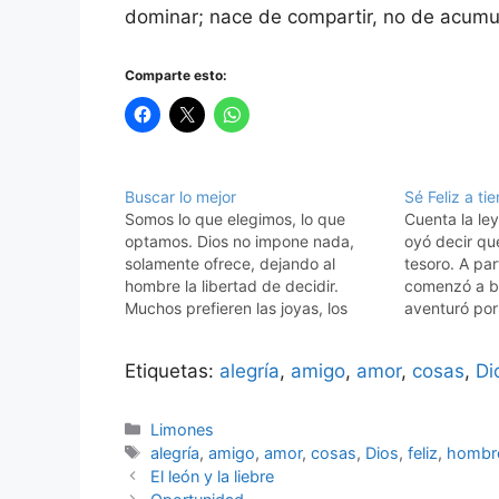
dominar; nace de compartir, no de acumul
Comparte esto:
Buscar lo mejor
Sé Feliz a ti
Somos lo que elegimos, lo que
Cuenta la l
optamos. Dios no impone nada,
oyó decir que
solamente ofrece, dejando al
tesoro. A par
hombre la libertad de decidir.
comenzó a bu
Muchos prefieren las joyas, los
aventuró por 
coches, los caminos fáciles. Hay
lo sensual; l
sendas para los más variados
riqueza; desp
Etiquetas:
alegría
,
amigo
,
amor
,
cosas
,
Di
deseos, pero hay cosas que la
gloria... Y as
herrumbre no corroe. Son los
ideales nobles, el bien,…
Categorías
Limones
Etiquetas
alegría
,
amigo
,
amor
,
cosas
,
Dios
,
feliz
,
hombr
El león y la liebre