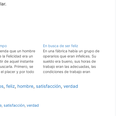
ar.
empo
En busca de ser feliz
eyenda que un hombre
En una fábrica había un grupo de
 la Felicidad era un
operarios que eran infelices. Su
tir de aquel instante
sueldo era bueno, sus horas de
scarla. Primero, se
trabajo eran las adecuadas, las
el placer y por todo
condiciones de trabajo eran
uego, por el poder y la
excelentes. Estos operarios
ués, por la fama y la
admitían todo eso; no obstante su
os
,
feliz
,
hombre
,
satisfacción
,
verdad
í fue…
descontento era marcado. La
gerencia estaba perpleja y
preocupada. Finalmente, se llamó
a un…
e
,
satisfacción
,
verdad