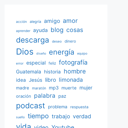
amor
amigo
acción
alegría
blog
cosas
ayuda
aprender
descarga
dinero
deseo
Dios
energía
equipo
diseño
fotografía
especial
feliz
error
hombre
Guatemala
historia
limonada
libro
Jesús
idea
mujer
mp3
madre
muerte
maratón
palabra
paz
oración
podcast
problema
respuesta
tiempo
verdad
trabajo
sueño
vida
Youtube
video