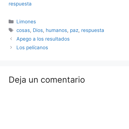
hemos tenido en la
respuesta
humanidad. Al ver la
fecha (2003) me
Categorías
acuerdo de lo
Limones
importante que fue ese
Etiquetas
cosas
,
Dios
,
humanos
,
paz
,
respuesta
año para mi en…
Apego a los resultados
Los pelícanos
Deja un comentario