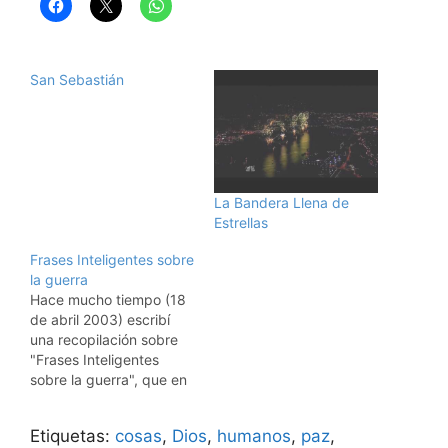
San Sebastián
La Bandera Llena de
Estrellas
Frases Inteligentes sobre
la guerra
Hace mucho tiempo (18
de abril 2003) escribí
una recopilación sobre
"Frases Inteligentes
sobre la guerra", que en
algún momento habían
dicho algunos de los
Etiquetas:
cosas
,
Dios
,
humanos
,
paz
,
grandes pensadores que