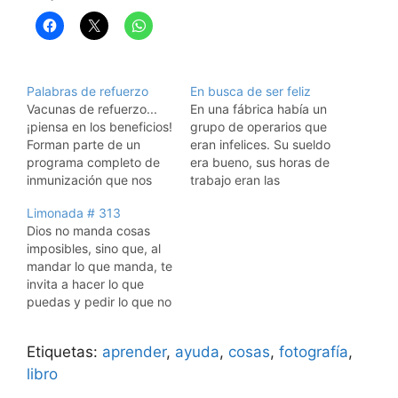
Palabras de refuerzo
En busca de ser feliz
Vacunas de refuerzo...
En una fábrica había un
¡piensa en los beneficios!
grupo de operarios que
Forman parte de un
eran infelices. Su sueldo
programa completo de
era bueno, sus horas de
inmunización que nos
trabajo eran las
protege de
adecuadas, las
Limonada # 313
enfermedades
condiciones de trabajo
Dios no manda cosas
amenazadoras. ¿Alguna
eran excelentes. Estos
imposibles, sino que, al
vez oíste hablar de las
operarios admitían todo
mandar lo que manda, te
palabras de refuerzo?
eso; no obstante su
invita a hacer lo que
Son palabras que
descontento era
puedas y pedir lo que no
decimos para ayudar a
marcado. La gerencia
puedas y te ayuda para
otros en la lucha contra
estaba perpleja y
que puedas. San Agustín
el desaliento y la
preocupada. Finalmente,
Etiquetas:
aprender
,
ayuda
,
cosas
,
fotografía
,
desesperación. En su
se llamó a un…
libro
libro…