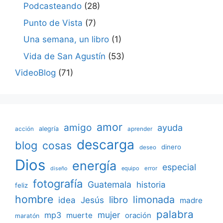
Podcasteando
(28)
Punto de Vista
(7)
Una semana, un libro
(1)
Vida de San Agustín
(53)
VideoBlog
(71)
amor
amigo
ayuda
acción
alegría
aprender
descarga
blog
cosas
dinero
deseo
Dios
energía
especial
equipo
error
diseño
fotografía
Guatemala
historia
feliz
hombre
limonada
libro
Jesús
idea
madre
palabra
mujer
mp3
muerte
oración
maratón