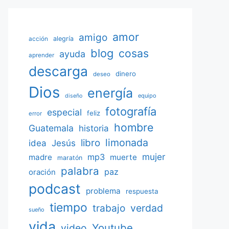
amor
amigo
acción
alegría
blog
cosas
ayuda
aprender
descarga
dinero
deseo
Dios
energía
equipo
diseño
fotografía
especial
feliz
error
hombre
Guatemala
historia
limonada
libro
Jesús
idea
mujer
mp3
madre
muerte
maratón
palabra
paz
oración
podcast
problema
respuesta
tiempo
verdad
trabajo
sueño
vida
Youtube
video