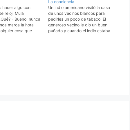
La conciencia
 hacer algo con
Un indio americano visitó la casa
e reloj, Mulá
de unos vecinos blancos para
¿Qué? - Bueno, nunca
pedirles un poco de tabaco. El
unca marca la hora
generoso vecino le dio un buen
ualquier cosa que
puñado y cuando el indio estaba
a una mejora al
haciendo cigarros, descubrió un
 Mulá Nasrudín tomó
cuarto de dólar entre el tabaco. De
lo golpeó con él. Y el
momento pensó que como se lo
vo. -…
habían dado debía guardárselo,…