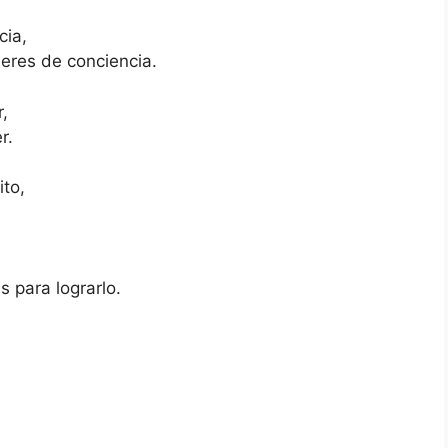
cia,
eres de conciencia.
,
r.
ito,
s para lograrlo.