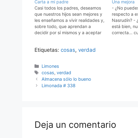
Carta a mi padre
Una mejora
Casi todos los padres, deseamos
- ¿No puedes
que nuestros hijos sean mejores y
respecto a es
les enseñamos a vivir realidades y,
Nasrudín? - 
sobre todo, que aprendan a
está bien, n
decidir por sí mismos y a aceptar
correcta... c
la responsabilidad por sus
hicieras serí
acciones, para que nunca se
respecto. El
Etiquetas:
cosas
,
verdad
lamenten que otros forjaron su
un martillo y 
destino, pero que sepan que no
reloj se detu
están…
Categorías
Limones
Etiquetas
cosas
,
verdad
Almacena sólo lo bueno
Limonada # 338
Deja un comentario