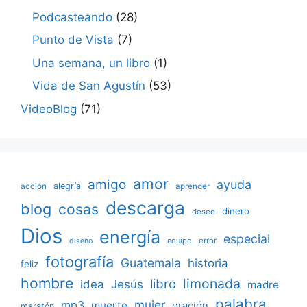
Podcasteando
(28)
Punto de Vista
(7)
Una semana, un libro
(1)
Vida de San Agustín
(53)
VideoBlog
(71)
amor
amigo
ayuda
acción
alegría
aprender
descarga
blog
cosas
dinero
deseo
Dios
energía
especial
equipo
error
diseño
fotografía
Guatemala
historia
feliz
hombre
limonada
libro
Jesús
idea
madre
palabra
mujer
mp3
muerte
oración
maratón