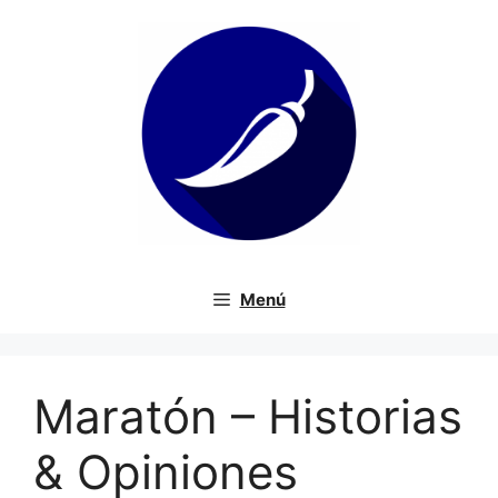
Saltar
al
contenido
Menú
Maratón – Historias
& Opiniones