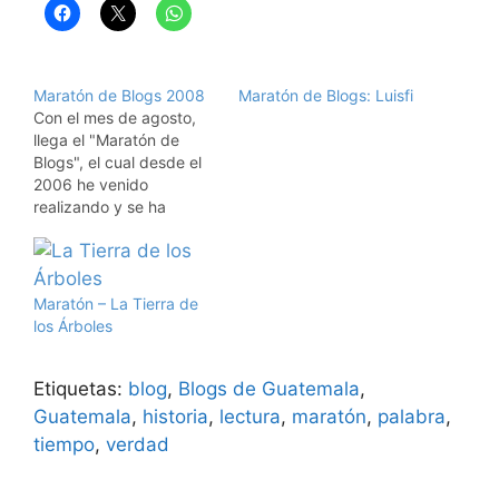
Maratón de Blogs 2008
Maratón de Blogs: Luisfi
Con el mes de agosto,
llega el "Maratón de
Blogs", el cual desde el
2006 he venido
realizando y se ha
convertido en una
tradición ya. En la
primera edición, se
escribió un pequeño
Maratón – La Tierra de
texto recomendando al
los Árboles
menos cinco blogs, con
el fin de dar a conocer
nuevos blogs,
Etiquetas:
blog
,
Blogs de Guatemala
,
coincidiendo…
Guatemala
,
historia
,
lectura
,
maratón
,
palabra
,
tiempo
,
verdad