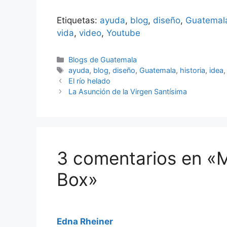
un pequeño texto recomendando
al menos cinco blogs, con el fin de
Etiquetas:
ayuda
,
blog
,
diseño
,
Guatemal
dar a conocer nuevos blogs,
coincidiendo…
vida
,
video
,
Youtube
Categorías
Blogs de Guatemala
Etiquetas
ayuda
,
blog
,
diseño
,
Guatemala
,
historia
,
idea
El río helado
La Asunción de la Virgen Santísima
3 comentarios en «M
Box»
Edna Rheiner