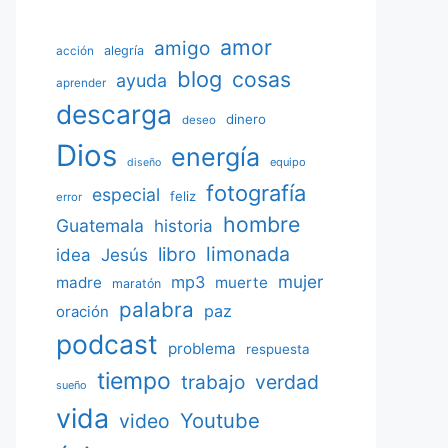
amor
amigo
acción
alegría
blog
cosas
ayuda
aprender
descarga
dinero
deseo
Dios
energía
equipo
diseño
fotografía
especial
feliz
error
hombre
Guatemala
historia
limonada
libro
Jesús
idea
mujer
mp3
madre
muerte
maratón
palabra
paz
oración
podcast
problema
respuesta
tiempo
verdad
trabajo
sueño
vida
Youtube
video