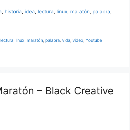
facilidad de acceso a internet, que
hay en nuestro país, aunque aún
a
,
historia
,
idea
,
lectura
,
linux
,
maratón
,
palabra
,
estamos muy lejos, de lo que
realmente deberíamos de estar…
,
lectura
,
linux
,
maratón
,
palabra
,
vida
,
video
,
Youtube
aratón – Black Creative