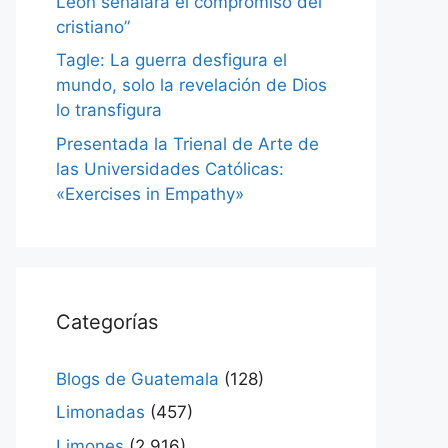
León señalará el compromiso del
cristiano”
Tagle: La guerra desfigura el
mundo, solo la revelación de Dios
lo transfigura
Presentada la Trienal de Arte de
las Universidades Católicas:
«Exercises in Empathy»
Categorías
Blogs de Guatemala
(128)
Limonadas
(457)
Limones
(2.916)