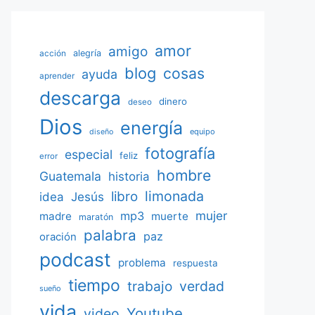
amor
amigo
acción
alegría
blog
cosas
ayuda
aprender
descarga
dinero
deseo
Dios
energía
equipo
diseño
fotografía
especial
feliz
error
hombre
Guatemala
historia
limonada
libro
Jesús
idea
mujer
mp3
madre
muerte
maratón
palabra
paz
oración
podcast
problema
respuesta
tiempo
verdad
trabajo
sueño
vida
Youtube
video