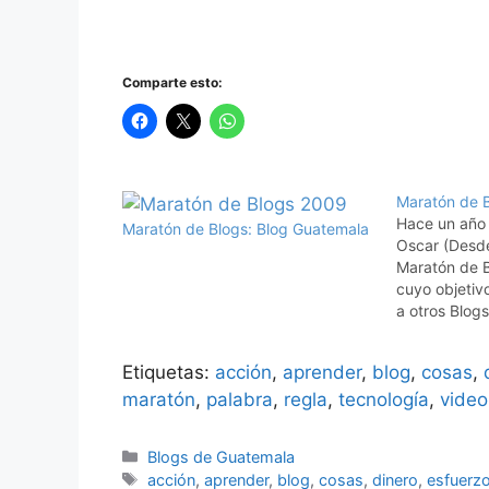
Comparte esto:
Maratón de 
Hace un año
Maratón de Blogs: Blog Guatemala
Oscar (Desd
Maratón de 
cuyo objetiv
a otros Blog
impulsar su d
de nuevos bl
Etiquetas:
acción
,
aprender
,
blog
,
cosas
,
oportunidad,
maratón
,
palabra
,
regla
,
tecnología
"Ping Pong M
,
video
ese maratón
Categorías
Blogs de Guatemala
Etiquetas
acción
,
aprender
,
blog
,
cosas
,
dinero
,
esfuerz