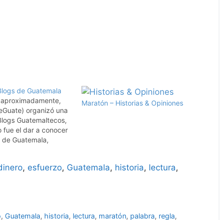
Blogs de Guatemala
 aproximadamente,
Maratón – Historias & Opiniones
eGuate) organizó una
Blogs Guatemaltecos,
o fue el dar a conocer
s de Guatemala,
esarrollo y creación
ogs. En esa
dinero
,
esfuerzo
,
Guatemala
,
historia
,
lectura
,
 uno de mis textos
atrix" fue parte de
, cuando mi blog…
o
,
Guatemala
,
historia
,
lectura
,
maratón
,
palabra
,
regla
,