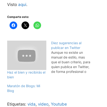
Visto
aqui
.
Comparte esto:
Diez sugerencias al
publicar en Twitter
Aunque no existe un
manual de estilo, mas
que el buen criterio, para
quien publica en Twitter,
de forma profesional o
Haz el bien y recibirás el
personal, estos diez
bien
consejos, pueden
Maratón de Blogs: Mi
ayudar a mejorar la
Blog
experiencia, para el
autor como para los
lectores de los tuits. 1.
Etiquetas:
vida
,
video
,
Youtube
No seguir nuestros