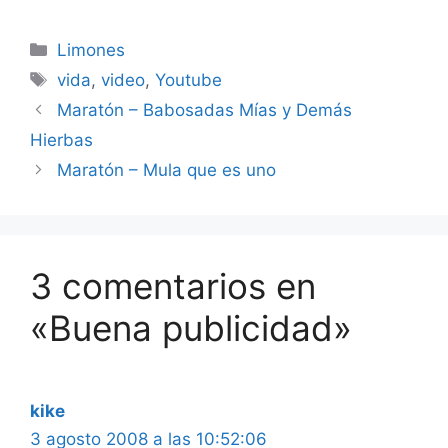
intereses y tener como
regla…
Categorías
Limones
Etiquetas
vida
,
video
,
Youtube
Maratón – Babosadas Mías y Demás
Hierbas
Maratón – Mula que es uno
3 comentarios en
«Buena publicidad»
kike
3 agosto 2008 a las 10:52:06