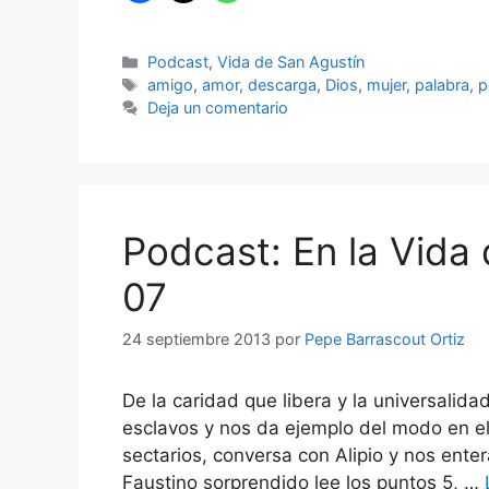
Categorías
Podcast
,
Vida de San Agustín
Etiquetas
amigo
,
amor
,
descarga
,
Dios
,
mujer
,
palabra
,
p
Deja un comentario
Podcast: En la Vida 
07
24 septiembre 2013
por
Pepe Barrascout Ortiz
De la caridad que libera y la universalid
esclavos y nos da ejemplo del modo en el
sectarios, conversa con Alipio y nos enter
Faustino sorprendido lee los puntos 5, …