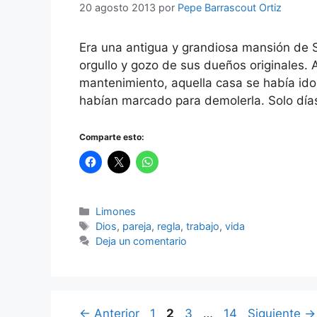
20 agosto 2013
por
Pepe Barrascout Ortiz
Era una antigua y grandiosa mansión de S
orgullo y gozo de sus dueños originales. 
mantenimiento, aquella casa se había ido
habían marcado para demolerla. Solo dí
Comparte esto:
Categorías
Limones
Etiquetas
Dios
,
pareja
,
regla
,
trabajo
,
vida
Deja un comentario
Página
Página
Página
Página
←
Anterior
1
2
3
…
14
Siguiente
→