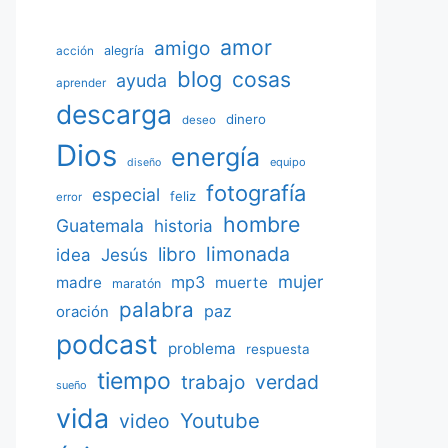
amor
amigo
acción
alegría
blog
cosas
ayuda
aprender
descarga
dinero
deseo
Dios
energía
equipo
diseño
fotografía
especial
feliz
error
hombre
Guatemala
historia
limonada
libro
Jesús
idea
mujer
mp3
madre
muerte
maratón
palabra
paz
oración
podcast
problema
respuesta
tiempo
verdad
trabajo
sueño
vida
Youtube
video