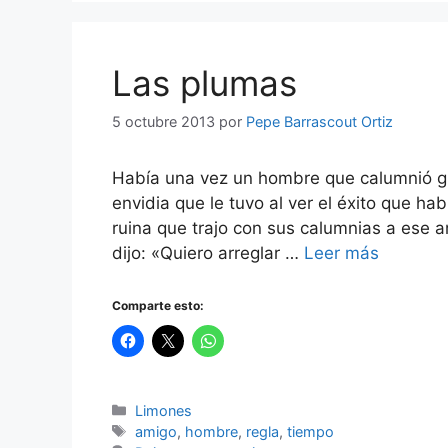
Las plumas
5 octubre 2013
por
Pepe Barrascout Ortiz
Había una vez un hombre que calumnió g
envidia que le tuvo al ver el éxito que h
ruina que trajo con sus calumnias a ese a
dijo: «Quiero arreglar …
Leer más
Comparte esto:
Categorías
Limones
Etiquetas
amigo
,
hombre
,
regla
,
tiempo