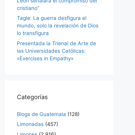
León señalará el compromiso del
cristiano”
Tagle: La guerra desfigura el
mundo, solo la revelación de Dios
lo transfigura
Presentada la Trienal de Arte de
las Universidades Católicas:
«Exercises in Empathy»
Categorías
Blogs de Guatemala
(128)
Limonadas
(457)
Limones
(2.916)