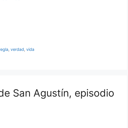
regla
,
verdad
,
vida
de San Agustín, episodio