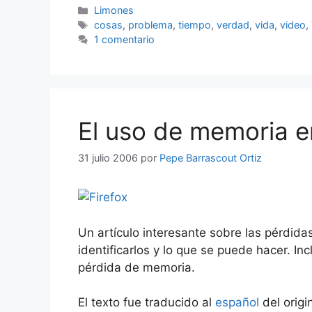
Categorías
Limones
Etiquetas
cosas
,
problema
,
tiempo
,
verdad
,
vida
,
video
,
1 comentario
El uso de memoria e
31 julio 2006
por
Pepe Barrascout Ortiz
Un artículo interesante sobre las pérdid
identificarlos y lo que se puede hacer. I
pérdida de memoria.
El texto fue traducido al
español
del origi