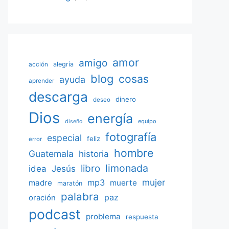
amor
amigo
acción
alegría
blog
cosas
ayuda
aprender
descarga
dinero
deseo
Dios
energía
equipo
diseño
fotografía
especial
feliz
error
hombre
Guatemala
historia
limonada
libro
Jesús
idea
mujer
mp3
madre
muerte
maratón
palabra
paz
oración
podcast
problema
respuesta