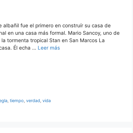
lbañil fue el primero en construír su casa de
onal en una casa más formal. Mario Sancoy, uno de
 la tormenta tropical Stan en San Marcos La
 casa. Él echa …
Leer más
egla
,
tiempo
,
verdad
,
vida