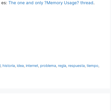
l es:
The one and only ?Memory Usage? thread
.
l
,
historia
,
idea
,
internet
,
problema
,
regla
,
respuesta
,
tiempo
,