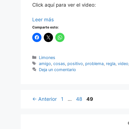
Click aquí para ver el video:
Leer más
Comparte esto:
Categorías
Limones
Etiquetas
amigo
,
cosas
,
positivo
,
problema
,
regla
,
video
Deja un comentario
Página
Página
Página
←
Anterior
1
…
48
49