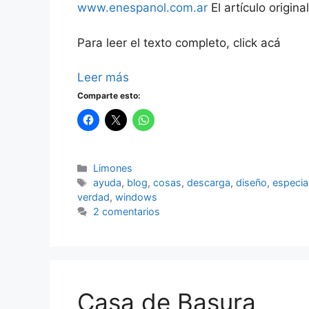
www.enespanol.com.ar
El artículo origina
Para leer el texto completo, click acá
Leer más
Comparte esto:
Categorías
Limones
Etiquetas
ayuda
,
blog
,
cosas
,
descarga
,
diseño
,
especia
verdad
,
windows
2 comentarios
Casa de Basura