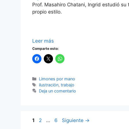
Prof. Masahiro Chatani, Ingrid estudió su
propio estilo.
Leer más
Comparte esto:
Categorías
Limones por mano
Etiquetas
ilustración
,
trabajo
Deja un comentario
Página
Página
Página
1
2
…
6
Siguiente
→