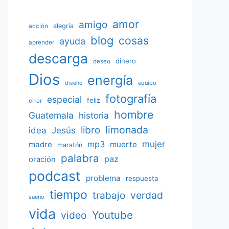
amor
amigo
acción
alegría
blog
cosas
ayuda
aprender
descarga
dinero
deseo
Dios
energía
equipo
diseño
fotografía
especial
feliz
error
hombre
Guatemala
historia
limonada
libro
Jesús
idea
mujer
mp3
madre
muerte
maratón
palabra
paz
oración
podcast
problema
respuesta
tiempo
verdad
trabajo
sueño
vida
Youtube
video