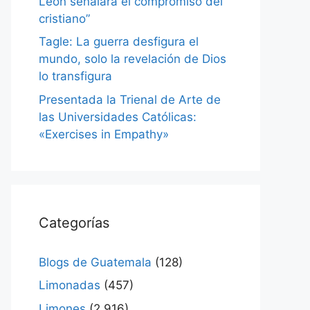
León señalará el compromiso del
cristiano”
Tagle: La guerra desfigura el
mundo, solo la revelación de Dios
lo transfigura
Presentada la Trienal de Arte de
las Universidades Católicas:
«Exercises in Empathy»
Categorías
Blogs de Guatemala
(128)
Limonadas
(457)
Limones
(2.916)