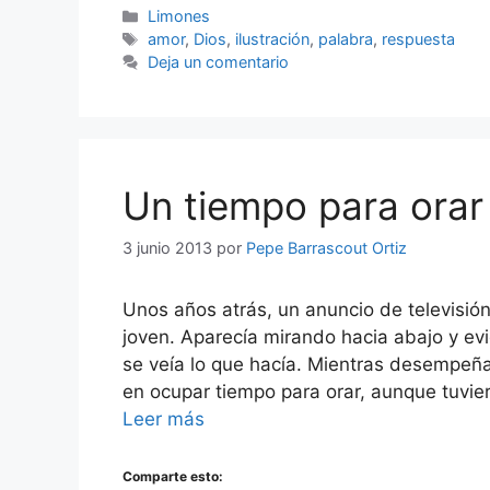
Categorías
Limones
Etiquetas
amor
,
Dios
,
ilustración
,
palabra
,
respuesta
Deja un comentario
Un tiempo para orar
3 junio 2013
por
Pepe Barrascout Ortiz
Unos años atrás, un anuncio de televisión
joven. Aparecía mirando hacia abajo y e
se veía lo que hacía. Mientras desempeñab
en ocupar tiempo para orar, aunque tuvie
Leer más
Comparte esto: