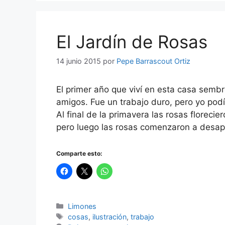
El Jardín de Rosas
14 junio 2015
por
Pepe Barrascout Ortiz
El primer año que viví en esta casa semb
amigos. Fue un trabajo duro, pero yo podí
Al final de la primavera las rosas florecie
pero luego las rosas comenzaron a desa
Comparte esto:
Categorías
Limones
Etiquetas
cosas
,
ilustración
,
trabajo