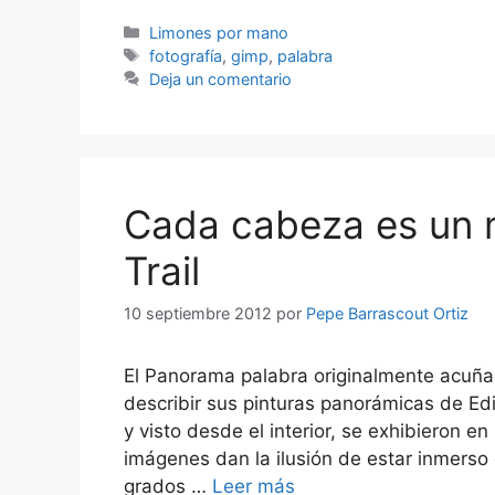
Categorías
Limones por mano
Etiquetas
fotografía
,
gimp
,
palabra
Deja un comentario
Cada cabeza es un m
Trail
10 septiembre 2012
por
Pepe Barrascout Ortiz
El Panorama palabra originalmente acuñada
describir sus pinturas panorámicas de Ed
y visto desde el interior, se exhibieron
imágenes dan la ilusión de estar inmerso
grados …
Leer más