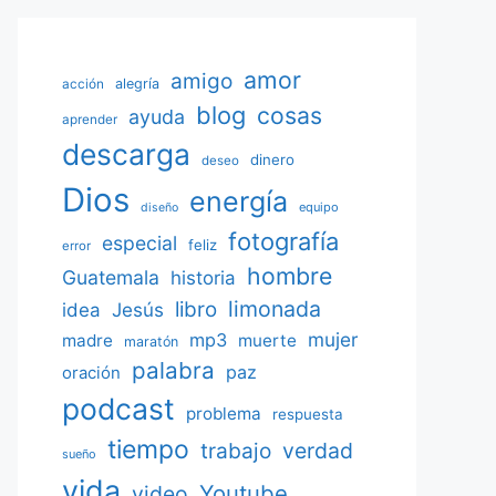
amor
amigo
acción
alegría
blog
cosas
ayuda
aprender
descarga
dinero
deseo
Dios
energía
equipo
diseño
fotografía
especial
feliz
error
hombre
Guatemala
historia
limonada
libro
Jesús
idea
mujer
mp3
madre
muerte
maratón
palabra
paz
oración
podcast
problema
respuesta
tiempo
verdad
trabajo
sueño
vida
Youtube
video