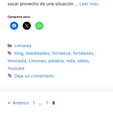
sacar provecho de una situación …
Leer más
Comparte esto:
Categorías
Limones
Etiquetas
blog
,
debilidades
,
fortaleza
,
fortalezas
,
limonada
,
Limones
,
palabra
,
vida
,
video
,
Youtube
Deja un comentario
Página
Página
Página
←
Anterior
1
…
7
8