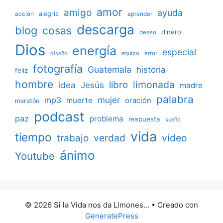
amor
amigo
ayuda
acción
alegría
aprender
descarga
blog
cosas
dinero
deseo
Dios
energía
especial
equipo
error
diseño
fotografía
Guatemala
historia
feliz
hombre
limonada
libro
Jesús
idea
madre
palabra
mujer
mp3
muerte
oración
maratón
podcast
paz
problema
respuesta
sueño
vida
tiempo
verdad
video
trabajo
ánimo
Youtube
© 2026 Si la Vida nos da Limones...
• Creado con
GeneratePress