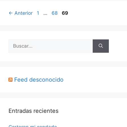
Página
Página
Página
←
Anterior
1
…
68
69
Buscar:
Feed desconocido
Entradas recientes