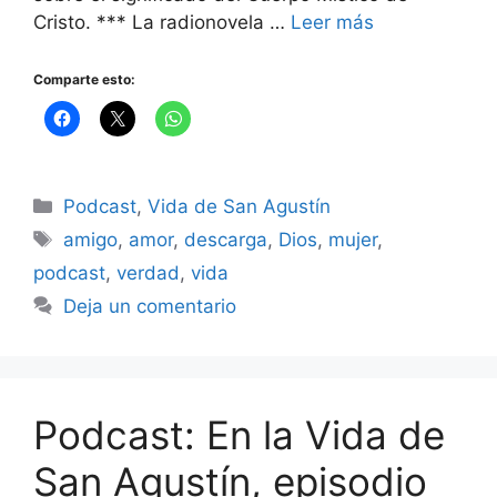
Cristo. *** La radionovela …
Leer más
Comparte esto:
Categorías
Podcast
,
Vida de San Agustín
Etiquetas
amigo
,
amor
,
descarga
,
Dios
,
mujer
,
podcast
,
verdad
,
vida
Deja un comentario
Podcast: En la Vida de
San Agustín, episodio