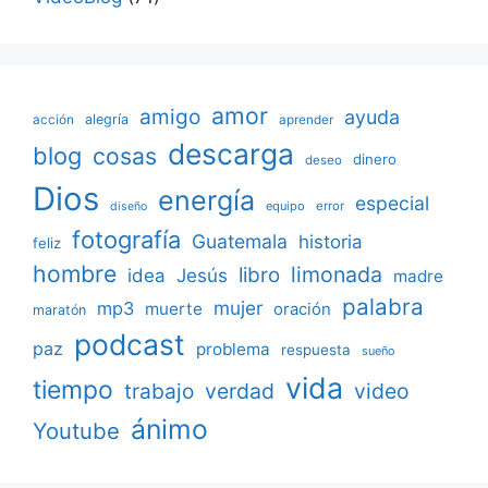
amor
amigo
ayuda
acción
alegría
aprender
descarga
blog
cosas
dinero
deseo
Dios
energía
especial
equipo
error
diseño
fotografía
Guatemala
historia
feliz
hombre
limonada
libro
Jesús
idea
madre
palabra
mujer
mp3
muerte
oración
maratón
podcast
paz
problema
respuesta
sueño
vida
tiempo
verdad
video
trabajo
ánimo
Youtube