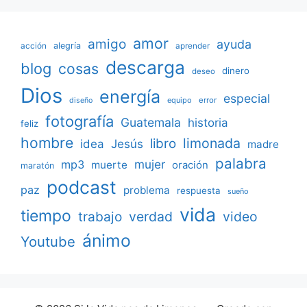
amor
amigo
ayuda
acción
alegría
aprender
descarga
blog
cosas
dinero
deseo
Dios
energía
especial
equipo
error
diseño
fotografía
Guatemala
historia
feliz
hombre
limonada
libro
Jesús
idea
madre
palabra
mujer
mp3
muerte
oración
maratón
podcast
paz
problema
respuesta
sueño
vida
tiempo
verdad
video
trabajo
ánimo
Youtube