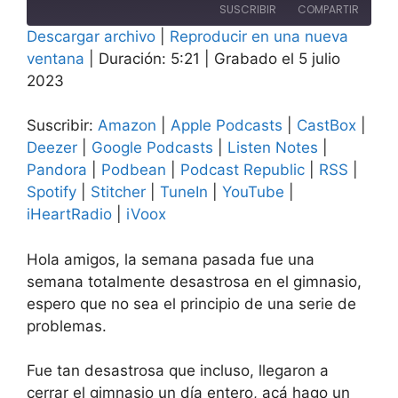
episodio
SUSCRIBIR
COMPARTIR
10
10
Descargar archivo
segundos
|
Reproducir en una nueva
segundos
COMPAR
ventana
|
Duración: 5:21
|
Grabado el 5 julio
Amazon
Apple Podcasts
TIR
2023
CastBox
Deezer
ENLACE
Google Podcasts
Listen Notes
Suscribir:
Amazon
|
Apple Podcasts
|
CastBox
|
INCRUST
AR
Pandora
Podbean
Deezer
|
Google Podcasts
|
Listen Notes
|
Pandora
|
Podbean
|
Podcast Republic
|
RSS
|
Podcast Republic
RSS
Spotify
|
Stitcher
|
TuneIn
|
YouTube
|
Spotify
Stitcher
iHeartRadio
|
iVoox
TuneIn
YouTube
iHeartRadio
iVoox
Hola amigos, la semana pasada fue una
FEED RSS
semana totalmente desastrosa en el gimnasio,
espero que no sea el principio de una serie de
problemas.
Fue tan desastrosa que incluso, llegaron a
cerrar el gimnasio un día entero, acá hago un