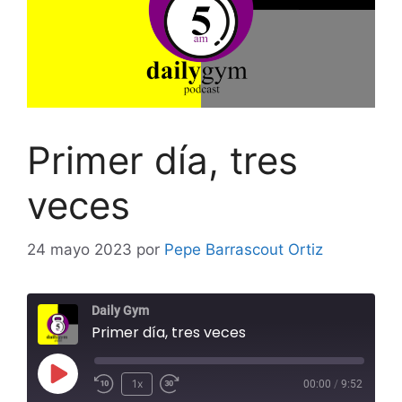
Primer día, tres
veces
24 mayo 2023
por
Pepe Barrascout Ortiz
Daily Gym
Primer día, tres veces
Reproducir
1x
00:00
/
9:52
Rebobinar
Adelanta