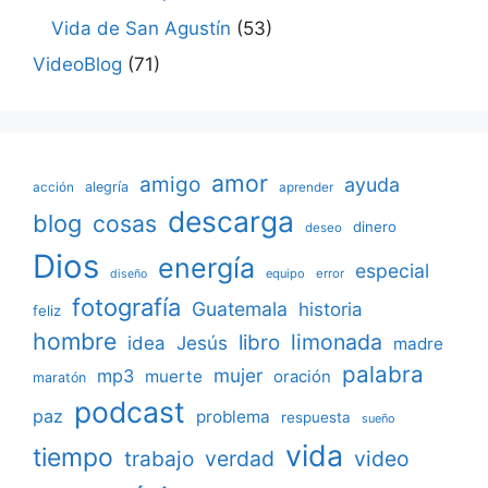
Vida de San Agustín
(53)
VideoBlog
(71)
amor
amigo
ayuda
acción
alegría
aprender
descarga
blog
cosas
dinero
deseo
Dios
energía
especial
equipo
error
diseño
fotografía
Guatemala
historia
feliz
hombre
limonada
libro
Jesús
idea
madre
palabra
mujer
mp3
muerte
oración
maratón
podcast
paz
problema
respuesta
sueño
vida
tiempo
verdad
video
trabajo