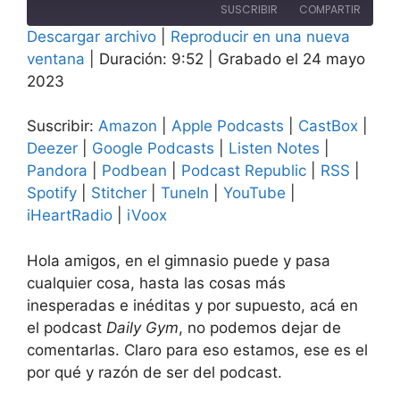
episodio
SUSCRIBIR
COMPARTIR
10
10
Descargar archivo
segundos
|
Reproducir en una nueva
segundos
COMPAR
ventana
|
Duración: 9:52
|
Grabado el 24 mayo
Amazon
Apple Podcasts
TIR
2023
CastBox
Deezer
ENLACE
Google Podcasts
Listen Notes
Suscribir:
Amazon
|
Apple Podcasts
|
CastBox
|
INCRUST
AR
Pandora
Podbean
Deezer
|
Google Podcasts
|
Listen Notes
|
Pandora
|
Podbean
|
Podcast Republic
|
RSS
|
Podcast Republic
RSS
Spotify
|
Stitcher
|
TuneIn
|
YouTube
|
Spotify
Stitcher
iHeartRadio
|
iVoox
TuneIn
YouTube
iHeartRadio
iVoox
Hola amigos, en el gimnasio puede y pasa
FEED RSS
cualquier cosa, hasta las cosas más
inesperadas e inéditas y por supuesto, acá en
el podcast
Daily Gym
, no podemos dejar de
comentarlas. Claro para eso estamos, ese es el
por qué y razón de ser del podcast.