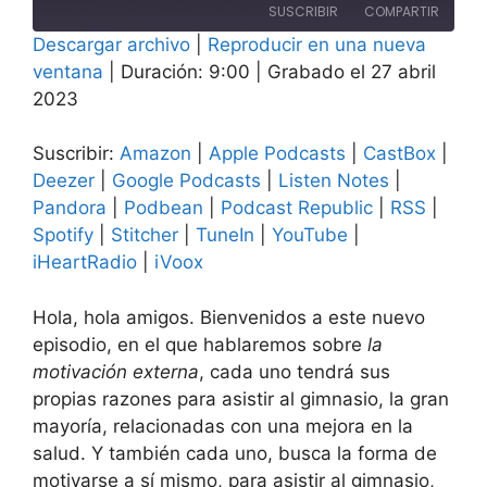
episodio
SUSCRIBIR
COMPARTIR
10
10
Descargar archivo
segundos
|
Reproducir en una nueva
segundos
COMPAR
ventana
|
Duración: 9:00
|
Grabado el 27 abril
Amazon
Apple Podcasts
TIR
2023
CastBox
Deezer
ENLACE
Google Podcasts
Listen Notes
Suscribir:
Amazon
|
Apple Podcasts
|
CastBox
|
INCRUST
AR
Pandora
Podbean
Deezer
|
Google Podcasts
|
Listen Notes
|
Pandora
|
Podbean
|
Podcast Republic
|
RSS
|
Podcast Republic
RSS
Spotify
|
Stitcher
|
TuneIn
|
YouTube
|
Spotify
Stitcher
iHeartRadio
|
iVoox
TuneIn
YouTube
iHeartRadio
iVoox
Hola, hola amigos. Bienvenidos a este nuevo
FEED RSS
episodio, en el que hablaremos sobre
la
motivación externa
, cada uno tendrá sus
propias razones para asistir al gimnasio, la gran
mayoría, relacionadas con una mejora en la
salud. Y también cada uno, busca la forma de
motivarse a sí mismo, para asistir al gimnasio,