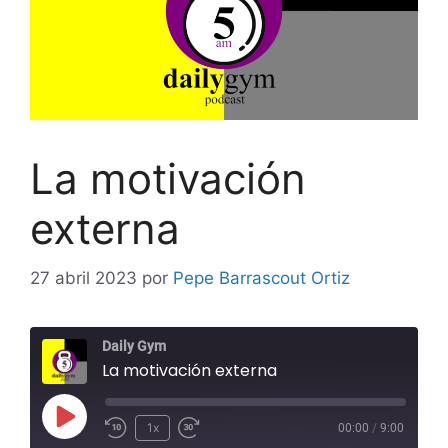
La motivación
externa
27 abril 2023
por
Pepe Barrascout Ortiz
Daily Gym
La motivación externa
Reproducir
1x
00:00
/
9:00
Rebobinar
Adelanta