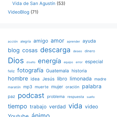
Vida de San Agustín
(53)
VideoBlog
(71)
amor
amigo
ayuda
acción
alegría
aprender
descarga
blog
cosas
dinero
deseo
Dios
energía
especial
equipo
error
diseño
fotografía
Guatemala
historia
feliz
hombre
limonada
libro
Jesús
idea
madre
palabra
mujer
mp3
muerte
oración
maratón
podcast
paz
problema
respuesta
sueño
vida
tiempo
verdad
video
trabajo
ánimo
Youtube