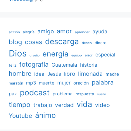
amor
amigo
ayuda
acción
alegría
aprender
descarga
blog
cosas
dinero
deseo
Dios
energía
especial
equipo
error
diseño
fotografía
Guatemala
historia
feliz
hombre
limonada
libro
Jesús
idea
madre
palabra
mujer
mp3
muerte
oración
maratón
podcast
paz
problema
respuesta
sueño
vida
tiempo
verdad
video
trabajo
ánimo
Youtube