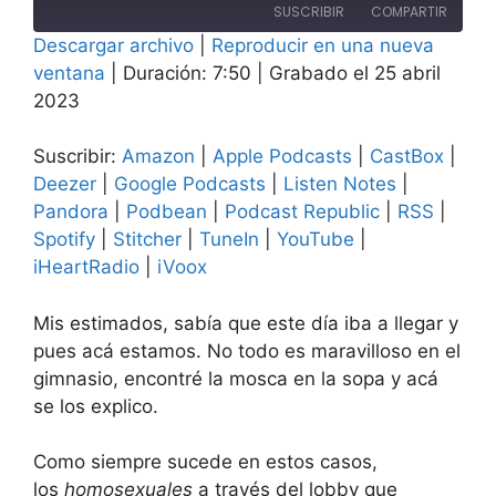
episodio
SUSCRIBIR
COMPARTIR
10
10
Descargar archivo
segundos
|
Reproducir en una nueva
segundos
COMPAR
ventana
|
Duración: 7:50
|
Grabado el 25 abril
Amazon
Apple Podcasts
TIR
2023
CastBox
Deezer
ENLACE
Google Podcasts
Listen Notes
Suscribir:
Amazon
|
Apple Podcasts
|
CastBox
|
INCRUST
AR
Pandora
Podbean
Deezer
|
Google Podcasts
|
Listen Notes
|
Pandora
|
Podbean
|
Podcast Republic
|
RSS
|
Podcast Republic
RSS
Spotify
|
Stitcher
|
TuneIn
|
YouTube
|
Spotify
Stitcher
iHeartRadio
|
iVoox
TuneIn
YouTube
iHeartRadio
iVoox
Mis estimados, sabía que este día iba a llegar y
FEED RSS
pues acá estamos. No todo es maravilloso en el
gimnasio, encontré la mosca en la sopa y acá
se los explico.
Como siempre sucede en estos casos,
los
homosexuales
a través del lobby que