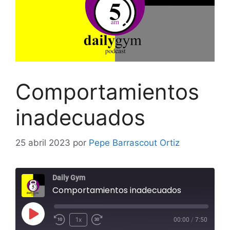
Comportamientos
inadecuados
25 abril 2023
por
Pepe Barrascout Ortiz
Daily Gym
Comportamientos inadecuados
Reproducir
1x
00:00
/
7:50
Rebobinar
Adelanta