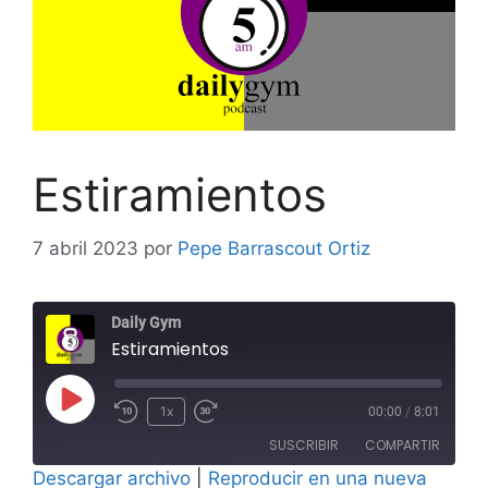
Estiramientos
7 abril 2023
por
Pepe Barrascout Ortiz
Daily Gym
Estiramientos
Reproducir
1x
00:00
/
8:01
Rebobinar
Adelanta
episodio
SUSCRIBIR
COMPARTIR
10
10
Descargar archivo
segundos
|
Reproducir en una nueva
segundos