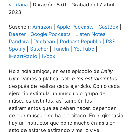
COMPAR
ventana
|
Duración: 8:01
|
Grabado el 7 abril
Amazon
Apple Podcasts
TIR
2023
CastBox
Deezer
ENLACE
Google Podcasts
Listen Notes
Suscribir:
Amazon
|
Apple Podcasts
|
CastBox
|
INCRUST
AR
Pandora
Podbean
Deezer
|
Google Podcasts
|
Listen Notes
|
Pandora
|
Podbean
|
Podcast Republic
|
RSS
|
Podcast Republic
RSS
Spotify
|
Stitcher
|
TuneIn
|
YouTube
|
Spotify
Stitcher
iHeartRadio
|
iVoox
TuneIn
YouTube
iHeartRadio
iVoox
Hola hola amigos, en este episodio de
Daily
FEED RSS
Gym
vamos a platicar sobre
los estiramientos
después de realizar cada ejercicio. Como cada
ejercicio estimula un músculo o grupo de
músculos distintos, así también los
estiramientos que se deben hacer, dependen
de qué músculo se ha ejercitado. En el gimnasio
hay un instructor que pone mucho énfasis en
esto de estarse estirando y me lo vive