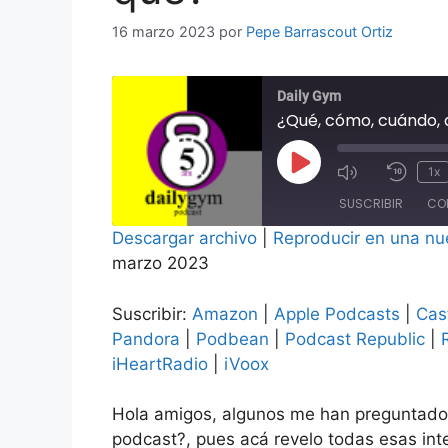
16 marzo 2023
por
Pepe Barrascout Ortiz
Daily Gym
¿Qué, cómo, cuándo, 
Reproducir
1x
Mute/Unmu
Rebo
episodio
SUSCRIBIR
CO
Episode
10
segu
Descargar archivo
|
Reproducir en una nu
COMPAR
marzo 2023
Amazon
Apple Po
TIR
Deezer
Google P
ENLACE
Suscribir:
Amazon
|
Apple Podcasts
|
Cas
Pandora
Podbean
Pandora
|
Podbean
|
Podcast Republic
|
INCRUST
AR
RSS
Spotify
iHeartRadio
|
iVoox
TuneIn
YouTube
Hola amigos, algunos me han preguntado
iVoox
podcast?, pues acá revelo todas esas int