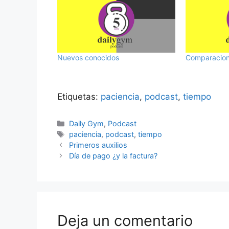
Nuevos conocidos
Comparacione
Etiquetas:
paciencia
,
podcast
,
tiempo
Categorías
Daily Gym
,
Podcast
Etiquetas
paciencia
,
podcast
,
tiempo
Primeros auxilios
Día de pago ¿y la factura?
Deja un comentario