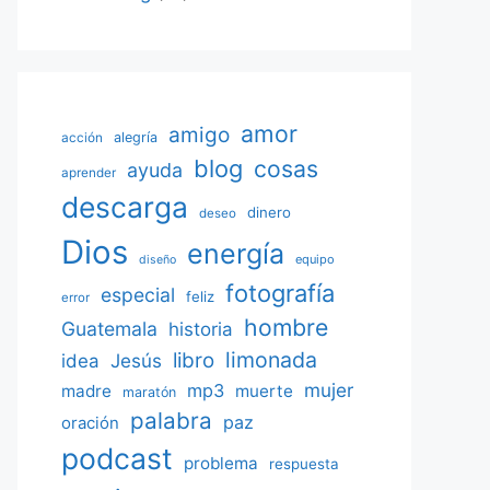
amor
amigo
acción
alegría
blog
cosas
ayuda
aprender
descarga
dinero
deseo
Dios
energía
equipo
diseño
fotografía
especial
feliz
error
hombre
Guatemala
historia
limonada
libro
Jesús
idea
mujer
mp3
madre
muerte
maratón
palabra
paz
oración
podcast
problema
respuesta