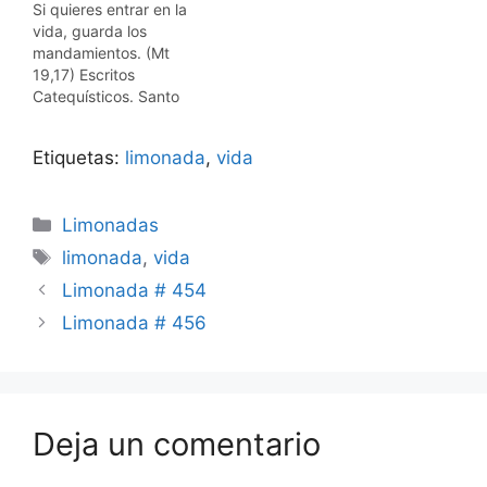
Si quieres entrar en la
vida, guarda los
mandamientos. (Mt
19,17) Escritos
Catequísticos. Santo
Tomás de Aquino
Etiquetas:
limonada
,
vida
Categorías
Limonadas
Etiquetas
limonada
,
vida
Limonada # 454
Limonada # 456
Deja un comentario