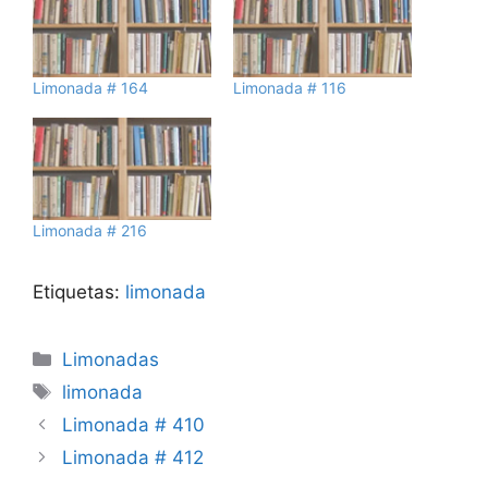
Limonada # 164
Limonada # 116
Limonada # 216
Etiquetas:
limonada
Categorías
Limonadas
Etiquetas
limonada
Limonada # 410
Limonada # 412