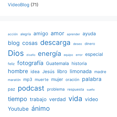
VideoBlog
(71)
amor
amigo
ayuda
acción
alegría
aprender
descarga
blog
cosas
dinero
deseo
Dios
energía
especial
equipo
error
diseño
fotografía
Guatemala
historia
feliz
hombre
limonada
libro
Jesús
idea
madre
palabra
mujer
mp3
muerte
oración
maratón
podcast
paz
problema
respuesta
sueño
vida
tiempo
verdad
video
trabajo
ánimo
Youtube