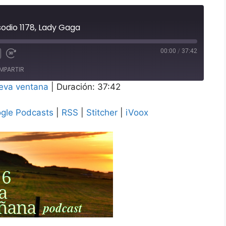
odio 1178, Lady Gaga
00:00
/
37:42
te
binar
Adelanta
MPARTIR
10
ndos
segundos
eva ventana
|
Duración: 37:42
Google Podcasts
gle Podcasts
|
RSS
|
Stitcher
|
iVoox
iVoox