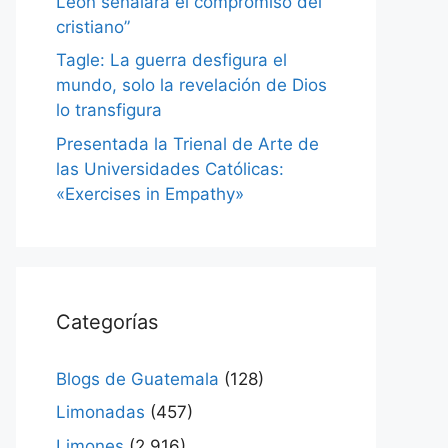
León señalará el compromiso del
cristiano”
Tagle: La guerra desfigura el
mundo, solo la revelación de Dios
lo transfigura
Presentada la Trienal de Arte de
las Universidades Católicas:
«Exercises in Empathy»
Categorías
Blogs de Guatemala
(128)
Limonadas
(457)
Limones
(2.916)