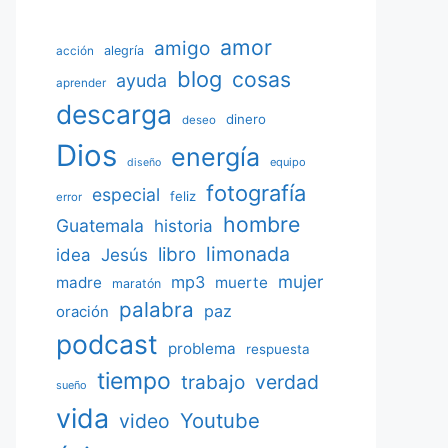
amor
amigo
acción
alegría
blog
cosas
ayuda
aprender
descarga
dinero
deseo
Dios
energía
equipo
diseño
fotografía
especial
feliz
error
hombre
Guatemala
historia
limonada
libro
Jesús
idea
mujer
mp3
madre
muerte
maratón
palabra
paz
oración
podcast
problema
respuesta
tiempo
verdad
trabajo
sueño
vida
Youtube
video