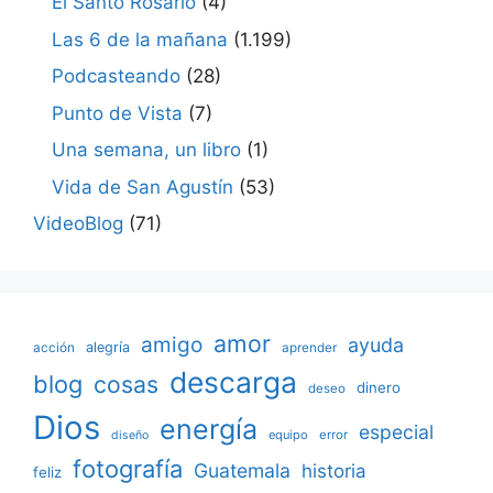
El Santo Rosario
(4)
Las 6 de la mañana
(1.199)
Podcasteando
(28)
Punto de Vista
(7)
Una semana, un libro
(1)
Vida de San Agustín
(53)
VideoBlog
(71)
amor
amigo
ayuda
acción
alegría
aprender
descarga
blog
cosas
dinero
deseo
Dios
energía
especial
equipo
error
diseño
fotografía
Guatemala
historia
feliz