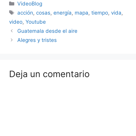
Categorías
gelatina de petróleo que
VideoBlog
personalmente había
Etiquetas
acción
,
cosas
,
energía
,
mapa
,
tiempo
,
vida
,
comprobado que poseía
grandes propiedades
video
,
Youtube
curativas. Creyó…
Guatemala desde el aire
Alegres y tristes
Deja un comentario