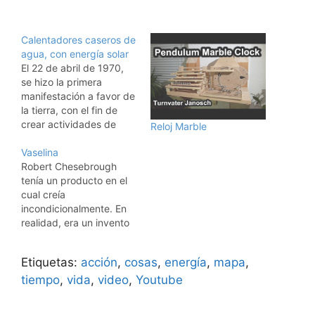
Calentadores caseros de
agua, con energía solar
El 22 de abril de 1970,
se hizo la primera
manifestación a favor de
la tierra, con el fin de
crear actividades de
Reloj Marble
concientización, para
ayudar a la conservación
Vaselina
de los recursos
Robert Chesebrough
naturales. Una de estas
tenía un producto en el
iniciativas, es la
cual creía
referente al uso de la
incondicionalmente. En
energía solar, para
realidad, era un invento
calentar el agua…
propio. Chesebrough
había transformado el
Etiquetas:
acción
,
cosas
,
energía
,
mapa
,
sedimento que se forma
en los ejes de los
tiempo
,
vida
,
video
,
Youtube
equipos de petróleo,
cera de varillas, en una