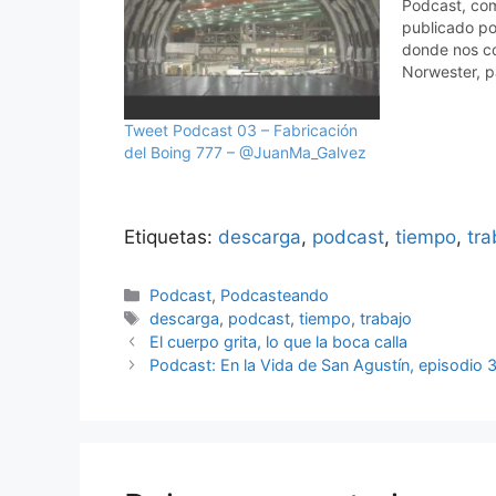
Podcast, co
publicado p
donde nos co
Norwester, 
descargar, ins
nuestros dis
Tweet Podcast 03 – Fabricación
otros episodi
del Boing 777 – @JuanMa_Galvez
podcast
https://twit
status/401
Etiquetas:
descarga
,
podcast
,
tiempo
,
tra
Categorías
Podcast
,
Podcasteando
Etiquetas
descarga
,
podcast
,
tiempo
,
trabajo
El cuerpo grita, lo que la boca calla
Podcast: En la Vida de San Agustín, episodio 