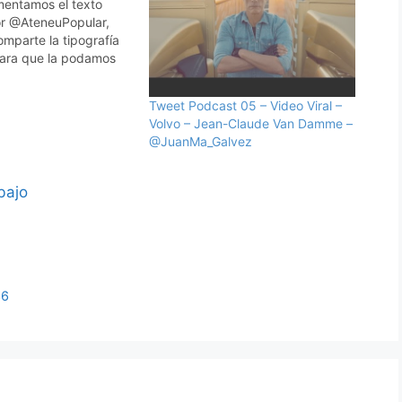
mentamos el texto
or @AteneuPopular,
mparte la tipografía
para que la podamos
talar y utilizar en
eños. Descarga este y
Tweet Podcast 05 – Video Viral –
os. Suscríbete al
Volvo – Jean-Claude Van Damme –
@JuanMa_Galvez
ter.com/ateneupopular/
130007999029248
bajo
36