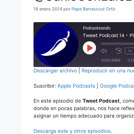
16 enero 2014
por
Pepe Barrascout Ortiz
Podcasteando
Tweet Podcast 14 - P
Reproducir
1x
Mute/Unmu
Rebo
episodio
SUSCRIBIR
CO
Episode
10
segu
Descargar archivo
|
Reproducir en una nu
COMPAR
Apple Podcasts
Google P
TIR
Suscribir:
Apple Podcasts
|
Google Podca
FEED RSS
ENLACE
En este episodio de
Tweet Podcast
, com
INCRUST
AR
donde en pocas palabras, nos hace reflexi
asignar un tiempo adecuado para organiza
Descarga este y otros episodios
.