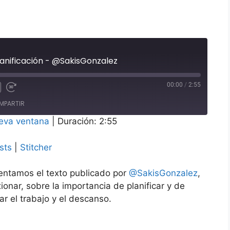
lanificación - @SakisGonzalez
00:00
/
2:55
te
binar
Adelanta
MPARTIR
10
ndos
segundos
eva ventana
|
Duración: 2:55
odcasts
Stitcher
sts
|
Stitcher
entamos el texto publicado por
@SakisGonzalez
,
onar, sobre la importancia de planificar y de
r el trabajo y el descanso.