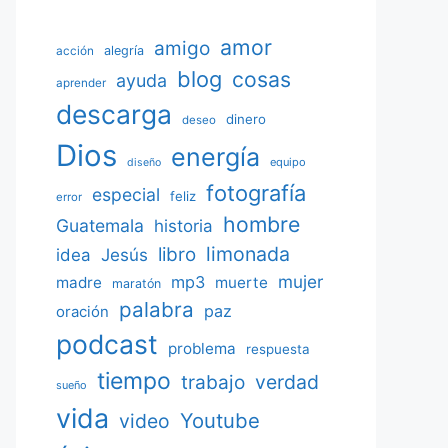
amor
amigo
acción
alegría
blog
cosas
ayuda
aprender
descarga
dinero
deseo
Dios
energía
equipo
diseño
fotografía
especial
feliz
error
hombre
Guatemala
historia
limonada
libro
Jesús
idea
mujer
mp3
madre
muerte
maratón
palabra
paz
oración
podcast
problema
respuesta
tiempo
verdad
trabajo
sueño
vida
Youtube
video