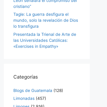
León señalará el compromiso del
cristiano”
Tagle: La guerra desfigura el
mundo, solo la revelación de Dios
lo transfigura
Presentada la Trienal de Arte de
las Universidades Católicas:
«Exercises in Empathy»
Categorías
Blogs de Guatemala
(128)
Limonadas
(457)
Limones
(2.916)