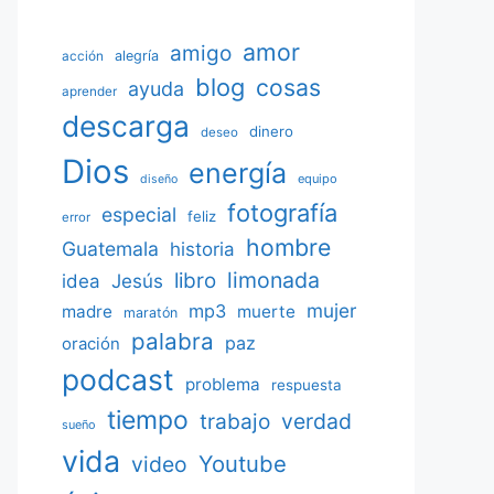
amor
amigo
acción
alegría
blog
cosas
ayuda
aprender
descarga
dinero
deseo
Dios
energía
equipo
diseño
fotografía
especial
feliz
error
hombre
Guatemala
historia
limonada
libro
Jesús
idea
mujer
mp3
madre
muerte
maratón
palabra
paz
oración
podcast
problema
respuesta
tiempo
verdad
trabajo
sueño
vida
Youtube
video