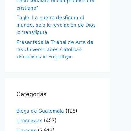
León señalará el compromiso del
cristiano”
Tagle: La guerra desfigura el
mundo, solo la revelación de Dios
lo transfigura
Presentada la Trienal de Arte de
las Universidades Católicas:
«Exercises in Empathy»
Categorías
Blogs de Guatemala
(128)
Limonadas
(457)
Limones
(2.916)