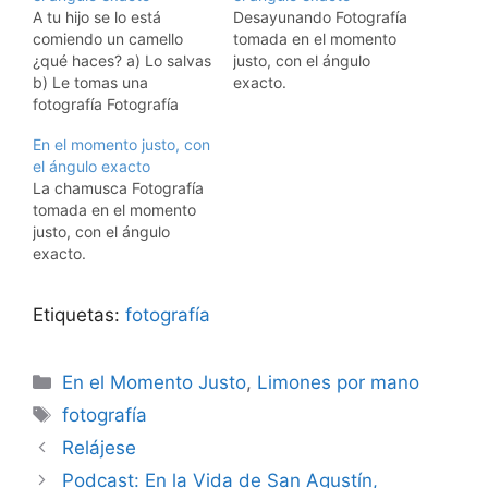
A tu hijo se lo está
Desayunando Fotografía
comiendo un camello
tomada en el momento
¿qué haces? a) Lo salvas
justo, con el ángulo
b) Le tomas una
exacto.
fotografía Fotografía
tomada en el momento
En el momento justo, con
justo, con el ángulo
el ángulo exacto
exacto.
La chamusca Fotografía
tomada en el momento
justo, con el ángulo
exacto.
Etiquetas:
fotografía
Categorías
En el Momento Justo
,
Limones por mano
Etiquetas
fotografía
Relájese
Podcast: En la Vida de San Agustín,