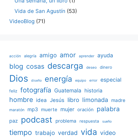
Una semana, un libro
(1)
Vida de San Agustín
(53)
VideoBlog
(71)
amor
amigo
ayuda
acción
alegría
aprender
descarga
blog
cosas
dinero
deseo
Dios
energía
especial
equipo
error
diseño
fotografía
Guatemala
historia
feliz
hombre
limonada
libro
Jesús
idea
madre
palabra
mujer
mp3
muerte
oración
maratón
podcast
paz
problema
respuesta
sueño
vida
tiempo
verdad
video
trabajo