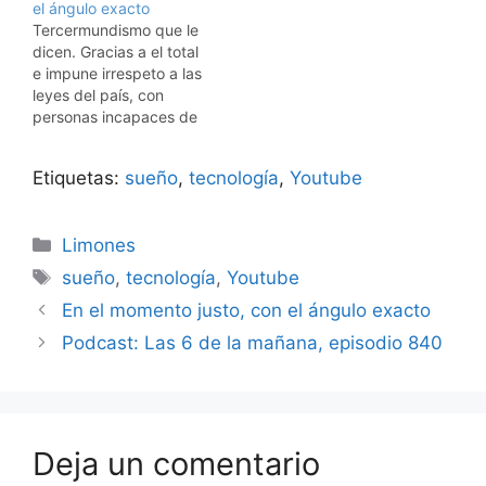
el ángulo exacto
Tercermundismo que le
dicen. Gracias a el total
e impune irrespeto a las
leyes del país, con
personas incapaces de
cumplirlas y autoridades
incapaces de hacerlas
Etiquetas:
sueño
,
tecnología
,
Youtube
cumplir, por eso es que
es posible ver esta y
muchas otras escenas
Categorías
Limones
similares en Guatemala.
¿Estas personas
Etiquetas
sueño
,
tecnología
,
Youtube
indígenas, son las
En el momento justo, con el ángulo exacto
mismas que se…
Podcast: Las 6 de la mañana, episodio 840
Deja un comentario