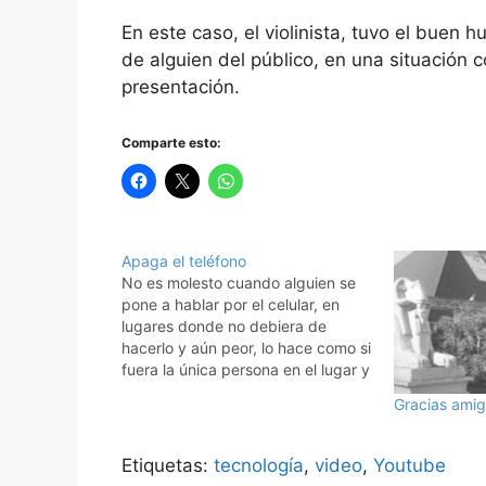
En este caso, el violinista, tuvo el buen 
de alguien del público, en una situación c
presentación.
Comparte esto:
Apaga el teléfono
No es molesto cuando alguien se
pone a hablar por el celular, en
lugares donde no debiera de
hacerlo y aún peor, lo hace como si
fuera la única persona en el lugar y
peor aún no habla, grita, para que
Gracias ami
lo hace, se supone que con el
teléfono celular…
Etiquetas:
tecnología
,
video
,
Youtube