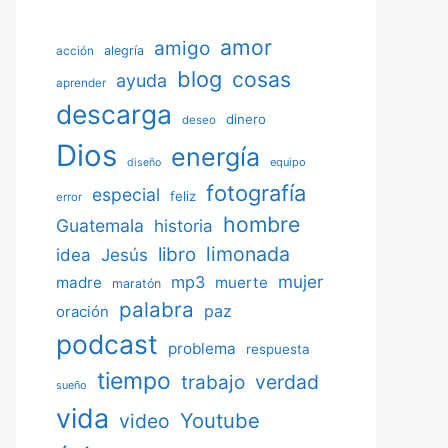
amor
amigo
acción
alegría
blog
cosas
ayuda
aprender
descarga
dinero
deseo
Dios
energía
equipo
diseño
fotografía
especial
feliz
error
hombre
Guatemala
historia
limonada
libro
Jesús
idea
mujer
mp3
madre
muerte
maratón
palabra
paz
oración
podcast
problema
respuesta
tiempo
verdad
trabajo
sueño
vida
Youtube
video