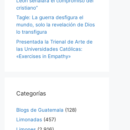
León señalará el compromiso del
cristiano”
Tagle: La guerra desfigura el
mundo, solo la revelación de Dios
lo transfigura
Presentada la Trienal de Arte de
las Universidades Católicas:
«Exercises in Empathy»
Categorías
Blogs de Guatemala
(128)
Limonadas
(457)
Limones
(2.916)