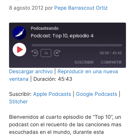
8 agosto 2012
por
Pepe Barrascout Ortiz
Podcasteando
Podcast: Top 10, episodio 4
Reproducir
1x
00:00
/
45:43
Rebobinar
Adelanta
episodio
SUSCRIBIR
COMPARTIR
10
10
Descargar archivo
segundos
|
Reproducir en una nueva
segundos
COMPAR
ventana
|
Duración: 45:43
Apple Podcasts
Google Podcasts
TIR
Stitcher
ENLACE
Suscribir:
Apple Podcasts
|
Google Podcasts
|
FEED RSS
Stitcher
INCRUST
AR
Bienvenidos al cuarto episodio de “Top 10”, un
podcast con el recuento de las canciones mas
escuchadas en el mundo, durante esta