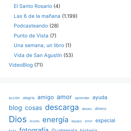
El Santo Rosario
(4)
Las 6 de la mañana
(1.199)
Podcasteando
(28)
Punto de Vista
(7)
Una semana, un libro
(1)
Vida de San Agustín
(53)
VideoBlog
(71)
amor
amigo
ayuda
acción
alegría
aprender
descarga
blog
cosas
dinero
deseo
Dios
energía
especial
equipo
error
diseño
fotografía
Guatemala
historia