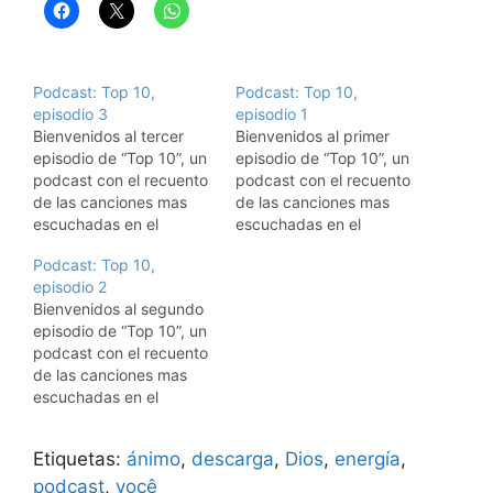
Podcast: Top 10,
Podcast: Top 10,
episodio 3
episodio 1
Bienvenidos al tercer
Bienvenidos al primer
episodio de “Top 10”, un
episodio de “Top 10”, un
podcast con el recuento
podcast con el recuento
de las canciones mas
de las canciones mas
escuchadas en el
escuchadas en el
mundo, durante esta
mundo, durante esta
Podcast: Top 10,
semana. El listado para
semana. El listado para
episodio 2
esta semana es: Artista /
esta semana es: Artista /
Bienvenidos al segundo
Tema 01 - Carly Rae
Tema 01 - Carly Rae
episodio de “Top 10”, un
Jepsen - Call Me Maybe
Jepsen - Call Me Maybe
podcast con el recuento
02 - Maroon 5 -
02 - Maroon 5 -
de las canciones mas
Payphone ft. Wiz
Payphone ft. Wiz
escuchadas en el
Khalifa…
Khalifa…
mundo, durante esta
semana. El listado para
Etiquetas:
ánimo
,
descarga
,
Dios
,
energía
,
esta semana es: Artista /
Tema 01 - Carly Rae
podcast
,
você