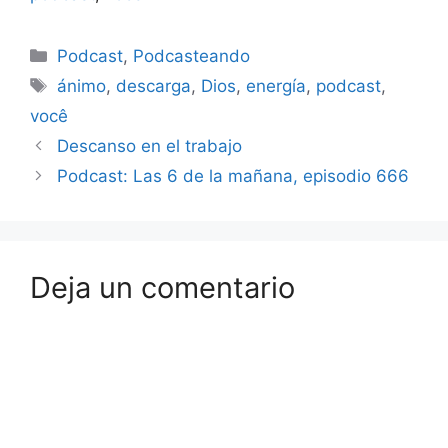
Jepsen - Call Me Maybe
02 - Maroon 5 -
Categorías
Payphone ft. Wiz
Podcast
,
Podcasteando
Khalifa…
Etiquetas
ánimo
,
descarga
,
Dios
,
energía
,
podcast
,
você
Descanso en el trabajo
Podcast: Las 6 de la mañana, episodio 666
Deja un comentario