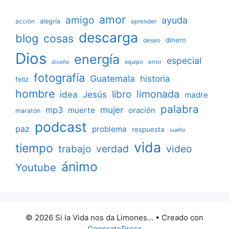
amor
amigo
ayuda
acción
alegría
aprender
descarga
blog
cosas
dinero
deseo
Dios
energía
especial
equipo
error
diseño
fotografía
Guatemala
historia
feliz
hombre
limonada
libro
Jesús
idea
madre
palabra
mujer
mp3
muerte
oración
maratón
podcast
paz
problema
respuesta
sueño
vida
tiempo
verdad
video
trabajo
ánimo
Youtube
© 2026 Si la Vida nos da Limones...
• Creado con
GeneratePress