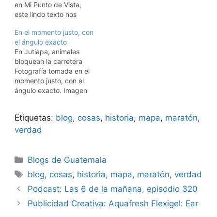
en Mi Punto de Vista,
este lindo texto nos
invita a reflexionar sobre
En el momento justo, con
la forma en la que
el ángulo exacto
debemos actuar y a
En Jutiapa, animales
comprender porqué a
bloquean la carretera
veces algunas personas
Fotografía tomada en el
actúan de determinada
momento justo, con el
forma. ********** Dar lo
ángulo exacto. Imagen
que se tiene Un sabio…
publicada por Saúl Ortiz
Etiquetas:
blog
,
cosas
,
historia
,
mapa
,
maratón
,
verdad
Categorías
Blogs de Guatemala
Etiquetas
blog
,
cosas
,
historia
,
mapa
,
maratón
,
verdad
Podcast: Las 6 de la mañana, episodio 320
Publicidad Creativa: Aquafresh Flexigel: Ear