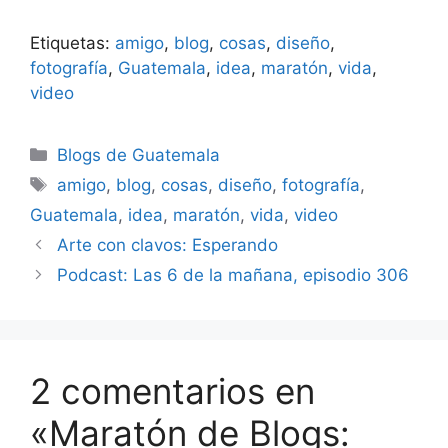
Etiquetas:
amigo
,
blog
,
cosas
,
diseño
,
fotografía
,
Guatemala
,
idea
,
maratón
,
vida
,
video
Categorías
Blogs de Guatemala
Etiquetas
amigo
,
blog
,
cosas
,
diseño
,
fotografía
,
Guatemala
,
idea
,
maratón
,
vida
,
video
Arte con clavos: Esperando
Podcast: Las 6 de la mañana, episodio 306
2 comentarios en
«Maratón de Blogs: