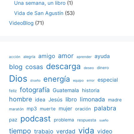
Una semana, un libro
(1)
Vida de San Agustín
(53)
VideoBlog
(71)
amor
amigo
ayuda
acción
alegría
aprender
descarga
blog
cosas
dinero
deseo
Dios
energía
especial
equipo
error
diseño
fotografía
Guatemala
historia
feliz
hombre
limonada
libro
Jesús
idea
madre
palabra
mujer
mp3
muerte
oración
maratón
podcast
paz
problema
respuesta
sueño
vida
tiempo
verdad
video
trabajo