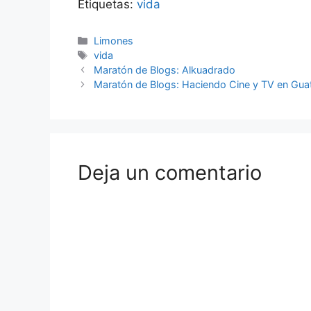
Etiquetas:
vida
alguno; es tan rebelde que Filipo
Juan el Bautis
está a punto de renunciar
otros, Jerem
definitivamente, cuando…
Categorías
Limones
Etiquetas
vida
Maratón de Blogs: Alkuadrado
Maratón de Blogs: Haciendo Cine y TV en Gua
Deja un comentario