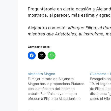
Preguntáronle en cierta ocasión a Alejan
mostraba, al parecer, más estima y agrade
Alejandro contestó:
«Porque Filipo, al darm
mientras que Aristóteles, al instruirme, me
Comparte esto:
Alejandro Magno
Cuaresma – E
El mejor retrato de Alejandro
Evangelio se
Magno nos lo proporciona Plutarco
19. Al llegar
con la anécdota del indómito
de Filipo, Je
caballo Bucéfalo cuya compra
discípulos: "
ofrecen a Filipo de Macedonia, el
sobre el Hij
padre de Alejandro. El caballo no
dicen que es?
permite que se le acerque jinete
respondieron