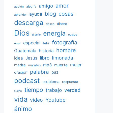
amor
amigo
acción
alegría
blog
cosas
ayuda
aprender
descarga
dinero
deseo
Dios
energía
equipo
diseño
fotografía
especial
feliz
error
hombre
Guatemala
historia
limonada
libro
Jesús
idea
mujer
mp3
madre
muerte
maratón
palabra
paz
oración
podcast
problema
respuesta
tiempo
verdad
trabajo
sueño
vida
Youtube
video
ánimo