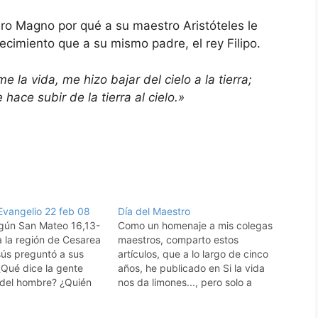
dro Magno por qué a su maestro Aristóteles le
cimiento que a su mismo padre, el rey Filipo.
e la vida, me hizo bajar del cielo a la tierra;
 hace subir de la tierra al cielo.»
vangelio 22 feb 08
Día del Maestro
gún San Mateo 16,13-
Como un homenaje a mis colegas
 a la región de Cesarea
maestros, comparto estos
sús preguntó a sus
artículos, que a lo largo de cinco
¿Qué dice la gente
años, he publicado en Si la vida
o del hombre? ¿Quién
nos da limones..., pero solo a
". Ellos le
aquellos que con ánimo y energía,
: "Unos dicen que es
vocación y entrega, día a día,