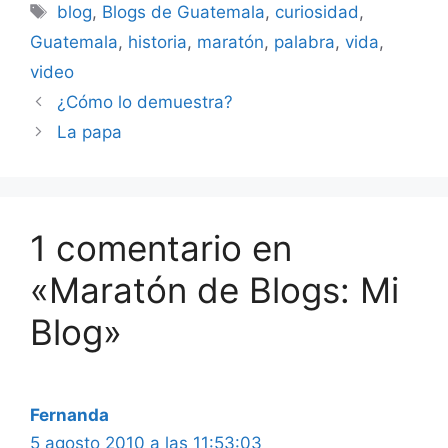
Etiquetas
blog
,
Blogs de Guatemala
,
curiosidad
,
Guatemala
,
historia
,
maratón
,
palabra
,
vida
,
video
¿Cómo lo demuestra?
La papa
1 comentario en
«Maratón de Blogs: Mi
Blog»
Fernanda
5 agosto 2010 a las 11:53:03